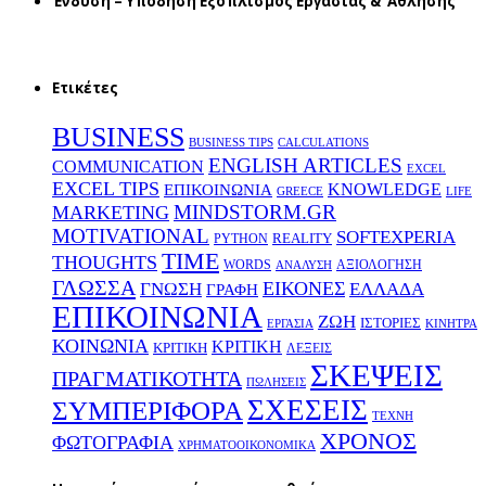
Ένδυση – Υπόδηση Εξοπλισμός Εργασίας & ‘Aθλησης
Ετικέτες
BUSINESS
BUSINESS TIPS
CALCULATIONS
ENGLISH ARTICLES
COMMUNICATION
EXCEL
EXCEL TIPS
KNOWLEDGE
EΠΙΚΟΙΝΩΝΙΑ
GREECE
LIFE
MINDSTORM.GR
MARKETING
MOTIVATIONAL
SOFTEXPERIA
REALITY
PYTHON
TIME
THOUGHTS
WORDS
ΑΞΙΟΛΟΓΗΣΗ
ΑΝΑΛΥΣΗ
ΓΛΩΣΣΑ
ΕΙΚΟΝΕΣ
ΕΛΛΑΔΑ
ΓΝΩΣΗ
ΓΡΑΦΗ
ΕΠΙΚΟΙΝΩΝΙΑ
ΖΩΗ
ΙΣΤΟΡΙΕΣ
ΕΡΓΑΣΙΑ
ΚΙΝΗΤΡΑ
ΚΟΙΝΩΝΙΑ
ΚΡΙΤΙΚΗ
ΚΡΙΤΙΚΗ
ΛΕΞΕΙΣ
ΣΚΕΨΕΙΣ
ΠΡΑΓΜΑΤΙΚΟΤΗΤΑ
ΠΩΛΗΣΕΙΣ
ΣΧΕΣΕΙΣ
ΣΥΜΠΕΡΙΦΟΡΑ
ΤΕΧΝΗ
ΧΡΟΝΟΣ
ΦΩΤΟΓΡΑΦΙΑ
ΧΡΗΜΑΤΟΟΙΚΟΝΟΜΙΚΑ