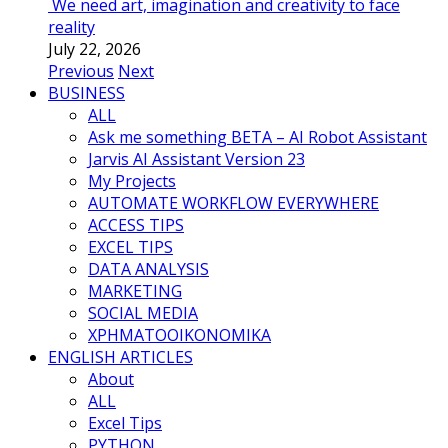
We need art, imagination and creativity to face
reality
July 22, 2026
Previous
Next
BUSINESS
ALL
Ask me something BETA – AI Robot Assistant
Jarvis AI Assistant Version 23
My Projects
AUTOMATE WORKFLOW EVERYWHERE
ACCESS TIPS
EXCEL TIPS
DATA ANALYSIS
MARKETING
SOCIAL MEDIA
ΧΡΗΜΑΤΟΟΙΚΟΝΟΜΙΚΑ
ENGLISH ARTICLES
About
ALL
Excel Tips
PYTHON