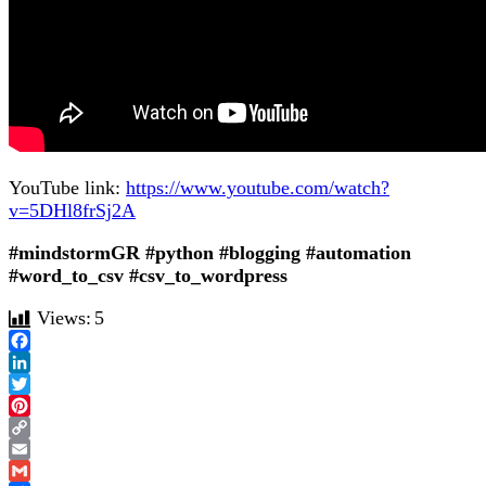
YouTube link:
https://www.youtube.com/watch?
v=5DHl8frSj2A
#mindstormGR
#python
#blogging
#automation
#word_to_csv
#csv_to_wordpress
Views:
5
Facebook
LinkedIn
Twitter
Pinterest
Copy
Link
Email