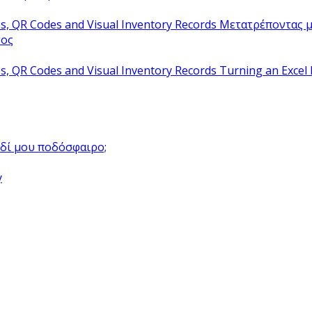
Μετατρέποντας μ
τος
Turning an Excel 
αιδί μου ποδόσφαιρο;
y