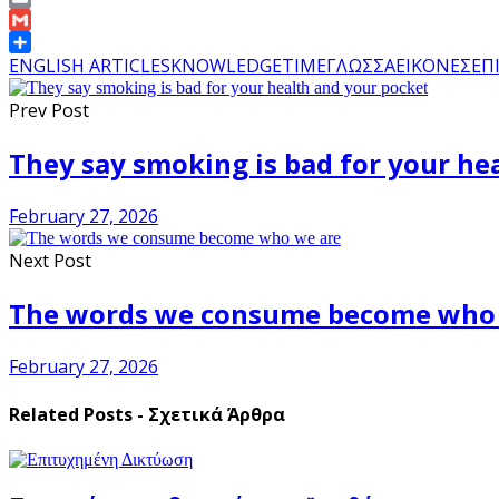
Link
Email
Gmail
Share
ENGLISH ARTICLES
KNOWLEDGE
TIME
ΓΛΩΣΣΑ
ΕΙΚΟΝΕΣ
ΕΠ
Prev Post
They say smoking is bad for your he
February 27, 2026
Next Post
The words we consume become who
February 27, 2026
Related Posts - Σχετικά Άρθρα