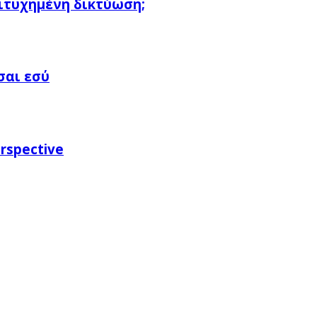
πιτυχημένη δικτύωση;
σαι εσύ
rspective