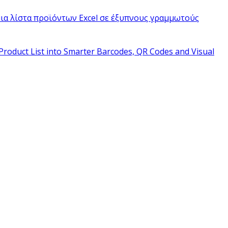
ια λίστα προϊόντων Excel σε έξυπνους γραμμωτούς
Product List into Smarter Barcodes, QR Codes and Visual