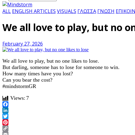
ALL
ENGLISH ARTICLES
VISUALS
ΓΛΩΣΣΑ
ΓΝΩΣΗ
ΕΠΙΚΟΙ
We all love to play, but no on
February 27, 2026
We all love to play, but no one likes to lose.
But darling, someone has to lose for someone to win.
How many times have you lost?
Can you bear the cost?
#mindstormGR
Views:
7
Facebook
LinkedIn
Twitter
Pinterest
Copy