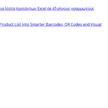
ια λίστα προϊόντων Excel σε έξυπνους γραμμωτούς
Product List into Smarter Barcodes, QR Codes and Visual