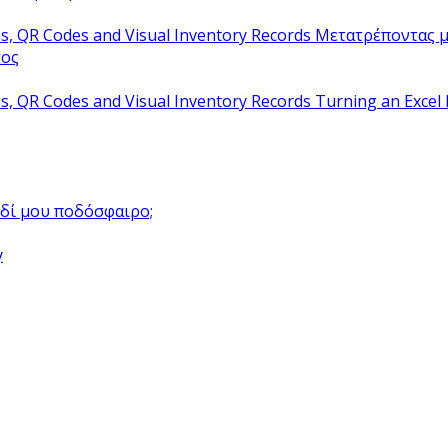
Μετατρέποντας μ
τος
Turning an Excel 
αιδί μου ποδόσφαιρο;
y