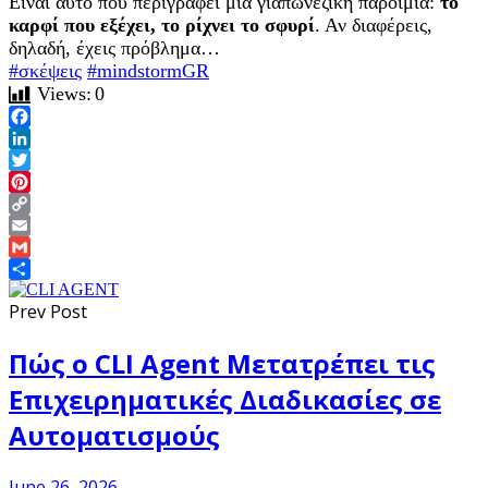
Είναι αυτό που περιγράφει μια γιαπωνέζικη παροιμία:
το
καρφί που εξέχει, το ρίχνει το σφυρί
. Αν διαφέρεις,
δηλαδή, έχεις πρόβλημα…
#σκέψεις
#mindstormGR
Views:
0
Facebook
LinkedIn
Twitter
Pinterest
Copy
Link
Email
Gmail
Share
Prev Post
Πώς o CLI Agent Μετατρέπει τις
Επιχειρηματικές Διαδικασίες σε
Αυτοματισμούς
June 26, 2026