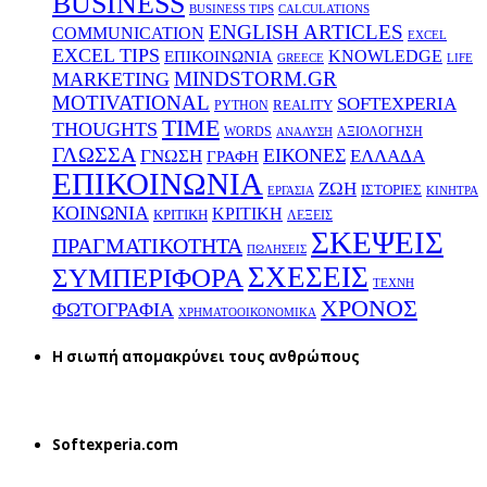
BUSINESS
BUSINESS TIPS
CALCULATIONS
ENGLISH ARTICLES
COMMUNICATION
EXCEL
EXCEL TIPS
KNOWLEDGE
EΠΙΚΟΙΝΩΝΙΑ
GREECE
LIFE
MINDSTORM.GR
MARKETING
MOTIVATIONAL
SOFTEXPERIA
REALITY
PYTHON
TIME
THOUGHTS
WORDS
ΑΞΙΟΛΟΓΗΣΗ
ΑΝΑΛΥΣΗ
ΓΛΩΣΣΑ
ΕΙΚΟΝΕΣ
ΕΛΛΑΔΑ
ΓΝΩΣΗ
ΓΡΑΦΗ
ΕΠΙΚΟΙΝΩΝΙΑ
ΖΩΗ
ΙΣΤΟΡΙΕΣ
ΕΡΓΑΣΙΑ
ΚΙΝΗΤΡΑ
ΚΟΙΝΩΝΙΑ
ΚΡΙΤΙΚΗ
ΚΡΙΤΙΚΗ
ΛΕΞΕΙΣ
ΣΚΕΨΕΙΣ
ΠΡΑΓΜΑΤΙΚΟΤΗΤΑ
ΠΩΛΗΣΕΙΣ
ΣΧΕΣΕΙΣ
ΣΥΜΠΕΡΙΦΟΡΑ
ΤΕΧΝΗ
ΧΡΟΝΟΣ
ΦΩΤΟΓΡΑΦΙΑ
ΧΡΗΜΑΤΟΟΙΚΟΝΟΜΙΚΑ
H σιωπή απομακρύνει τους ανθρώπους
Softexperia.com