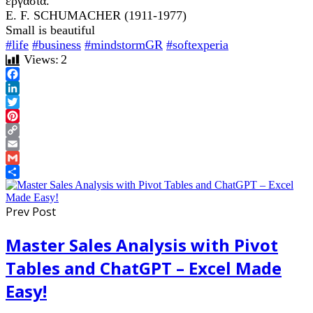
εργασία.
E. F. SCHUMACHER (1911-1977)
Small is beautiful
#life
#business
#mindstormGR
#softexperia
Views:
2
Facebook
LinkedIn
Twitter
Pinterest
Copy
Link
Email
Gmail
Share
Prev Post
Master Sales Analysis with Pivot
Tables and ChatGPT – Excel Made
Easy!