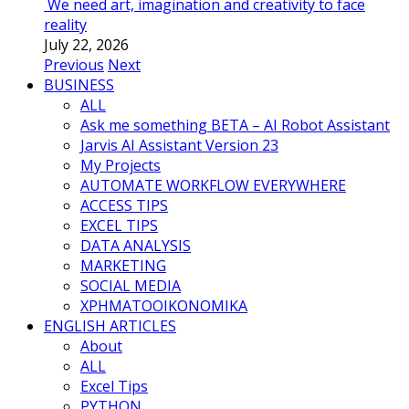
We need art, imagination and creativity to face
reality
July 22, 2026
Previous
Next
BUSINESS
ALL
Ask me something BETA – AI Robot Assistant
Jarvis AI Assistant Version 23
My Projects
AUTOMATE WORKFLOW EVERYWHERE
ACCESS TIPS
EXCEL TIPS
DATA ANALYSIS
MARKETING
SOCIAL MEDIA
ΧΡΗΜΑΤΟΟΙΚΟΝΟΜΙΚΑ
ENGLISH ARTICLES
About
ALL
Excel Tips
PYTHON