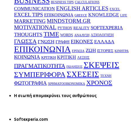
BUSINESS
BUSINESS TIPS
CALCULATIONS
ENGLISH ARTICLES
COMMUNICATION
EXCEL
EXCEL TIPS
KNOWLEDGE
EΠΙΚΟΙΝΩΝΙΑ
GREECE
LIFE
MINDSTORM.GR
MARKETING
MOTIVATIONAL
SOFTEXPERIA
REALITY
PYTHON
TIME
THOUGHTS
WORDS
ΑΞΙΟΛΟΓΗΣΗ
ΑΝΑΛΥΣΗ
ΓΛΩΣΣΑ
ΕΙΚΟΝΕΣ
ΕΛΛΑΔΑ
ΓΝΩΣΗ
ΓΡΑΦΗ
ΕΠΙΚΟΙΝΩΝΙΑ
ΖΩΗ
ΙΣΤΟΡΙΕΣ
ΕΡΓΑΣΙΑ
ΚΙΝΗΤΡΑ
ΚΟΙΝΩΝΙΑ
ΚΡΙΤΙΚΗ
ΚΡΙΤΙΚΗ
ΛΕΞΕΙΣ
ΣΚΕΨΕΙΣ
ΠΡΑΓΜΑΤΙΚΟΤΗΤΑ
ΠΩΛΗΣΕΙΣ
ΣΧΕΣΕΙΣ
ΣΥΜΠΕΡΙΦΟΡΑ
ΤΕΧΝΗ
ΧΡΟΝΟΣ
ΦΩΤΟΓΡΑΦΙΑ
ΧΡΗΜΑΤΟΟΙΚΟΝΟΜΙΚΑ
H σιωπή απομακρύνει τους ανθρώπους
Softexperia.com