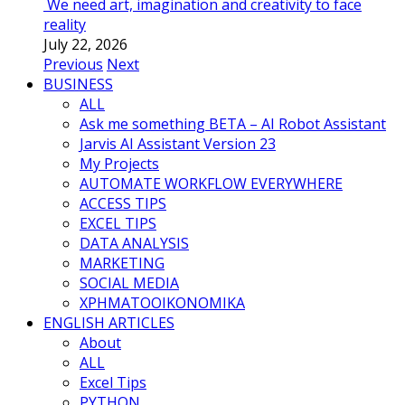
We need art, imagination and creativity to face
reality
July 22, 2026
Previous
Next
BUSINESS
ALL
Ask me something BETA – AI Robot Assistant
Jarvis AI Assistant Version 23
My Projects
AUTOMATE WORKFLOW EVERYWHERE
ACCESS TIPS
EXCEL TIPS
DATA ANALYSIS
MARKETING
SOCIAL MEDIA
ΧΡΗΜΑΤΟΟΙΚΟΝΟΜΙΚΑ
ENGLISH ARTICLES
About
ALL
Excel Tips
PYTHON