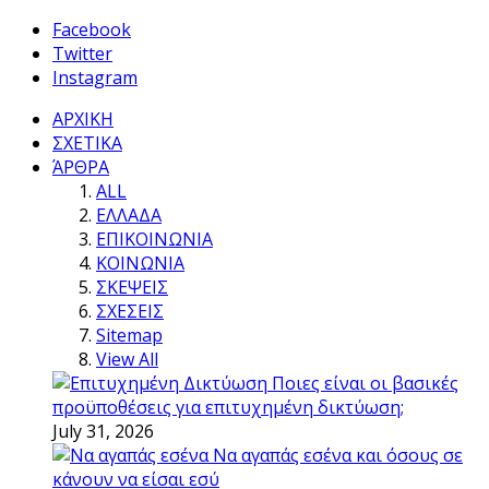
Facebook
Twitter
Instagram
ΑΡΧΙΚΗ
ΣΧΕΤΙΚΑ
ΆΡΘΡΑ
ALL
ΕΛΛΑΔΑ
ΕΠΙΚΟΙΝΩΝΙΑ
ΚΟΙΝΩΝΙΑ
ΣΚΕΨΕΙΣ
ΣΧΕΣΕΙΣ
Sitemap
View All
Ποιες είναι οι βασικές
προϋποθέσεις για επιτυχημένη δικτύωση;
July 31, 2026
Να αγαπάς εσένα και όσους σε
κάνουν να είσαι εσύ