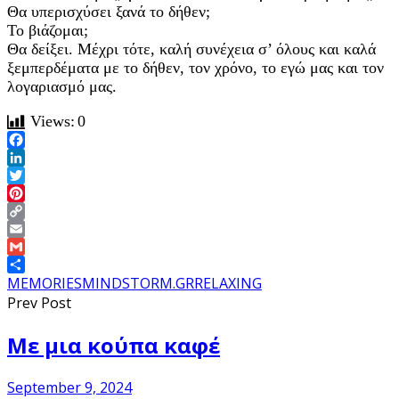
Θα υπερισχύσει ξανά το δήθεν;
Το βιάζομαι;
Θα δείξει. Μέχρι τότε, καλή συνέχεια σ’ όλους και καλά
ξεμπερδέματα με το δήθεν, τον χρόνο, το εγώ μας και τον
λογαριασμό μας.
Views:
0
Facebook
LinkedIn
Twitter
Pinterest
Copy
Link
Email
Gmail
Share
MEMORIES
MINDSTORM.GR
RELAXING
Prev Post
Με μια κούπα καφέ
September 9, 2024