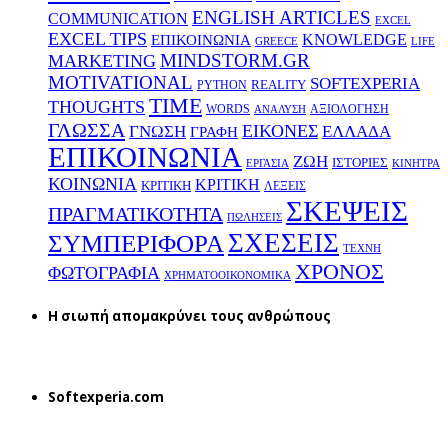
ENGLISH ARTICLES
COMMUNICATION
EXCEL
EXCEL TIPS
KNOWLEDGE
EΠΙΚΟΙΝΩΝΙΑ
GREECE
LIFE
MINDSTORM.GR
MARKETING
MOTIVATIONAL
SOFTEXPERIA
REALITY
PYTHON
TIME
THOUGHTS
WORDS
ΑΞΙΟΛΟΓΗΣΗ
ΑΝΑΛΥΣΗ
ΓΛΩΣΣΑ
ΕΙΚΟΝΕΣ
ΕΛΛΑΔΑ
ΓΝΩΣΗ
ΓΡΑΦΗ
ΕΠΙΚΟΙΝΩΝΙΑ
ΖΩΗ
ΙΣΤΟΡΙΕΣ
ΕΡΓΑΣΙΑ
ΚΙΝΗΤΡΑ
ΚΟΙΝΩΝΙΑ
ΚΡΙΤΙΚΗ
ΚΡΙΤΙΚΗ
ΛΕΞΕΙΣ
ΣΚΕΨΕΙΣ
ΠΡΑΓΜΑΤΙΚΟΤΗΤΑ
ΠΩΛΗΣΕΙΣ
ΣΧΕΣΕΙΣ
ΣΥΜΠΕΡΙΦΟΡΑ
ΤΕΧΝΗ
ΧΡΟΝΟΣ
ΦΩΤΟΓΡΑΦΙΑ
ΧΡΗΜΑΤΟΟΙΚΟΝΟΜΙΚΑ
H σιωπή απομακρύνει τους ανθρώπους
Softexperia.com