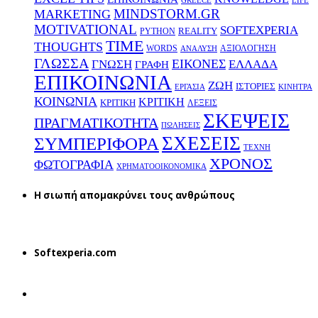
GREECE
LIFE
MINDSTORM.GR
MARKETING
MOTIVATIONAL
SOFTEXPERIA
REALITY
PYTHON
TIME
THOUGHTS
WORDS
ΑΞΙΟΛΟΓΗΣΗ
ΑΝΑΛΥΣΗ
ΓΛΩΣΣΑ
ΕΙΚΟΝΕΣ
ΕΛΛΑΔΑ
ΓΝΩΣΗ
ΓΡΑΦΗ
ΕΠΙΚΟΙΝΩΝΙΑ
ΖΩΗ
ΙΣΤΟΡΙΕΣ
ΕΡΓΑΣΙΑ
ΚΙΝΗΤΡΑ
ΚΟΙΝΩΝΙΑ
ΚΡΙΤΙΚΗ
ΚΡΙΤΙΚΗ
ΛΕΞΕΙΣ
ΣΚΕΨΕΙΣ
ΠΡΑΓΜΑΤΙΚΟΤΗΤΑ
ΠΩΛΗΣΕΙΣ
ΣΧΕΣΕΙΣ
ΣΥΜΠΕΡΙΦΟΡΑ
ΤΕΧΝΗ
ΧΡΟΝΟΣ
ΦΩΤΟΓΡΑΦΙΑ
ΧΡΗΜΑΤΟΟΙΚΟΝΟΜΙΚΑ
H σιωπή απομακρύνει τους ανθρώπους
Softexperia.com