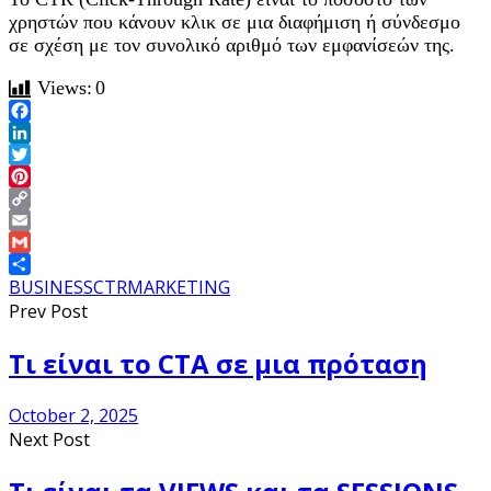
χρηστών που κάνουν κλικ σε μια διαφήμιση ή σύνδεσμο
σε σχέση με τον συνολικό αριθμό των εμφανίσεών της.
Views:
0
Facebook
LinkedIn
Twitter
Pinterest
Copy
Link
Email
Gmail
Share
BUSINESS
CTR
MARKETING
Prev Post
Τι είναι το CTA σε μια πρόταση
October 2, 2025
Next Post