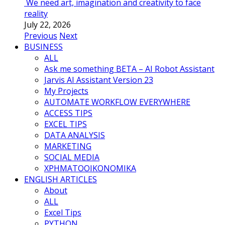
We need art, imagination and creativity to face
reality
July 22, 2026
Previous
Next
BUSINESS
ALL
Ask me something BETA – AI Robot Assistant
Jarvis AI Assistant Version 23
My Projects
AUTOMATE WORKFLOW EVERYWHERE
ACCESS TIPS
EXCEL TIPS
DATA ANALYSIS
MARKETING
SOCIAL MEDIA
ΧΡΗΜΑΤΟΟΙΚΟΝΟΜΙΚΑ
ENGLISH ARTICLES
About
ALL
Excel Tips
PYTHON