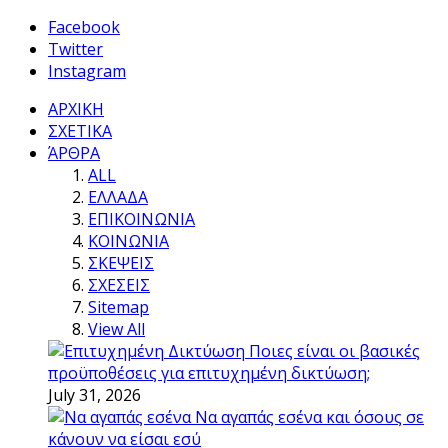
Facebook
Twitter
Instagram
ΑΡΧΙΚΗ
ΣΧΕΤΙΚΑ
ΆΡΘΡΑ
ALL
ΕΛΛΑΔΑ
ΕΠΙΚΟΙΝΩΝΙΑ
ΚΟΙΝΩΝΙΑ
ΣΚΕΨΕΙΣ
ΣΧΕΣΕΙΣ
Sitemap
View All
Ποιες είναι οι βασικές
προϋποθέσεις για επιτυχημένη δικτύωση;
July 31, 2026
Να αγαπάς εσένα και όσους σε
κάνουν να είσαι εσύ