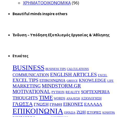
ΧΡΗΜΑΤΟΟΙΚΟΝΟΜΙΚΑ
(96)
Beautiful minds inspire others
Ένδυση – Υπόδηση Εξοπλισμός Εργασίας & ‘Aθλησης
Ετικέτες
BUSINESS
BUSINESS TIPS
CALCULATIONS
ENGLISH ARTICLES
COMMUNICATION
EXCEL
EXCEL TIPS
KNOWLEDGE
EΠΙΚΟΙΝΩΝΙΑ
GREECE
LIFE
MINDSTORM.GR
MARKETING
MOTIVATIONAL
SOFTEXPERIA
REALITY
PYTHON
TIME
THOUGHTS
WORDS
ΑΞΙΟΛΟΓΗΣΗ
ΑΝΑΛΥΣΗ
ΓΛΩΣΣΑ
ΕΙΚΟΝΕΣ
ΕΛΛΑΔΑ
ΓΝΩΣΗ
ΓΡΑΦΗ
ΕΠΙΚΟΙΝΩΝΙΑ
ΖΩΗ
ΙΣΤΟΡΙΕΣ
ΕΡΓΑΣΙΑ
ΚΙΝΗΤΡΑ