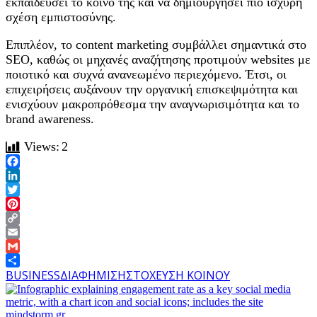
εκπαιδεύσει το κοινό της και να δημιουργήσει πιο ισχυρή
σχέση εμπιστοσύνης.
Επιπλέον, το content marketing συμβάλλει σημαντικά στο
SEO, καθώς οι μηχανές αναζήτησης προτιμούν websites με
ποιοτικό και συχνά ανανεωμένο περιεχόμενο. Έτσι, οι
επιχειρήσεις αυξάνουν την οργανική επισκεψιμότητα και
ενισχύουν μακροπρόθεσμα την αναγνωρισιμότητα και το
brand awareness.
Views:
2
Facebook
LinkedIn
Twitter
Pinterest
Copy
Link
Email
Gmail
Share
BUSINESS
ΔΙΑΦΗΜΙΣΗ
ΣΤΟΧΕΥΣΗ ΚΟΙΝΟΥ