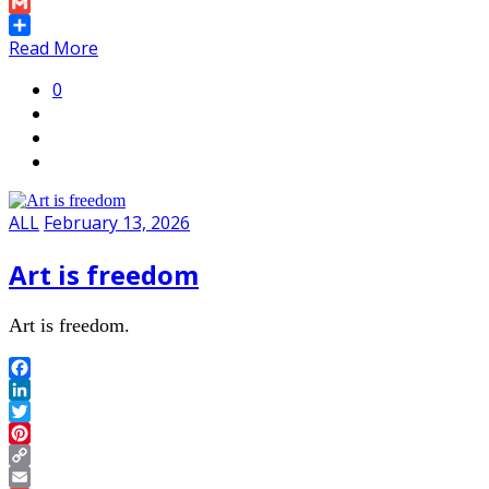
Link
Email
Gmail
Share
Read More
0
ALL
February 13, 2026
Art is freedom
Art is freedom.
Facebook
LinkedIn
Twitter
Pinterest
Copy