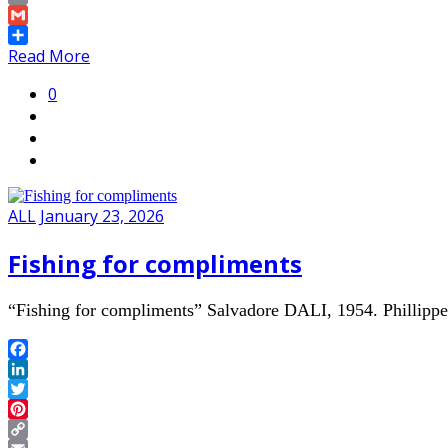
Link
Email
Gmail
Share
Read More
0
ALL
January 23, 2026
Fishing for compliments
“Fishing for compliments” Salvadore DALI, 1954. Phillip
Facebook
LinkedIn
Twitter
Pinterest