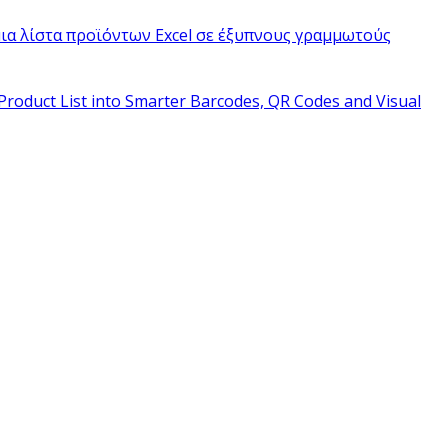
ια λίστα προϊόντων Excel σε έξυπνους γραμμωτούς
Product List into Smarter Barcodes, QR Codes and Visual