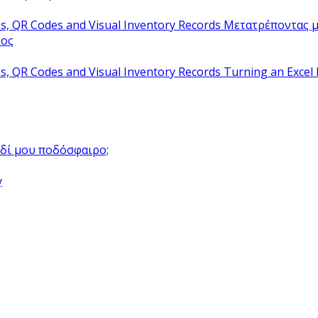
Μετατρέποντας μ
τος
Turning an Excel 
αιδί μου ποδόσφαιρο;
y