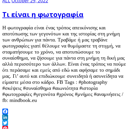
ALL
October 29, 2022
Τι είναι η φωτογραφία
Η φωτογραφία είναι ένας τρόπος απεικόνισης και
αποτύπωσης των γεγονότων και της ιστορίας στη μνήμη
των ανθρώπων για πάντα. Τραβάμε ή μας τραβάνε
φωτογραφίες γιατί θέλουμε να θυμόμαστε τη στιγμή, να
σταματήσουμε το χρόνο, να αποτυπώσουμε το
συναίσθημα, να ζήσουμε για πάντα στη μνήμη τη δική μας
αλλά περισσότερο των άλλων. Είναι ένας τρόπος να πούμε
ότι περάσαμε και εμείς από εδώ και αφήσαμε το σημάδι
μας. Γι’ αυτό και επιδιώκουμε συνειδητά ή ασυνείδητα να
είμαστε μέσα στο κάδρο. FB Tags : #photography
#σκέψεις #συναίσθημα #αιωνιότητα #ιστορία
#φωτογραφίες #γεγονότα #χρόνος #μνήμες #αναμνήσεις /
fb: mindbook.eu
Facebook
LinkedIn
Twitter