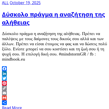
ALL
October 19, 2025
Δύσκολο πράγμα η αναζήτηση της
αλήθειας
Δύσκολο πράγμα η αναζήτηση της αλήθειας. Πρέπει να
παλέψεις με τους δαίμονες τους δικούς σου αλλά και των
άλλων. Πρέπει να είσαι έτοιμος να φας και να δώσεις πολύ
ξύλο. Ενίοτε μπορεί να σου κοστίσει και τη ζωή σου ή τη
ψυχή σου. Η επιλογή δική σου. #mindstormGR / fb :
mindbook.eu
Facebook
LinkedIn
Twitter
Pinterest
Copy
Link
Email
Gmail
Share
Read More