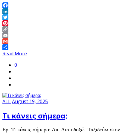
Facebook
LinkedIn
Twitter
Pinterest
Copy
Link
Email
Gmail
Share
Read More
0
ALL
August 19, 2025
Τι κάνεις σήμερα;
Ερ. Τι κάνεις σήμερα; Απ. Αισιοδοξώ. Ταξιδεύω στον