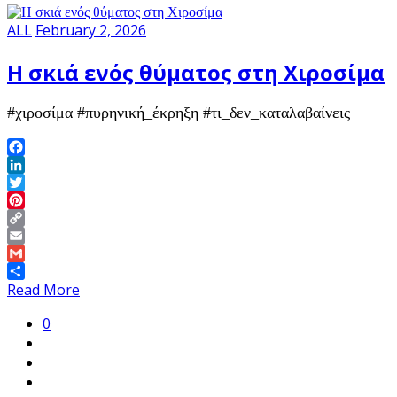
ALL
February 2, 2026
Η σκιά ενός θύματος στη Χιροσίμα
#χιροσίμα #πυρηνική_έκρηξη #τι_δεν_καταλαβαίνεις
Facebook
LinkedIn
Twitter
Pinterest
Copy
Link
Email
Gmail
Share
Read More
0