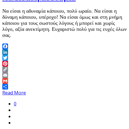
Να είσαι η αδυναμία κάποιου, πολύ ωραίο. Να είσαι η
δύναμη κάποιου, υπέροχο! Να είσαι όμως και στη μνήμη
κάποιου για τους σωστούς λόγους ή μπορεί και χωρίς
λόγο, αξία ανεκτίμητη. Ευχαριστώ πολύ για τις ευχές όλων
σας.
Facebook
LinkedIn
Twitter
Pinterest
Copy
Link
Email
Gmail
Share
Read More
0