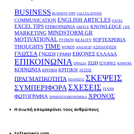
BUSINESS
BUSINESS TIPS
CALCULATIONS
ENGLISH ARTICLES
COMMUNICATION
EXCEL
EXCEL TIPS
KNOWLEDGE
EΠΙΚΟΙΝΩΝΙΑ
GREECE
LIFE
MINDSTORM.GR
MARKETING
MOTIVATIONAL
SOFTEXPERIA
REALITY
PYTHON
TIME
THOUGHTS
WORDS
ΑΞΙΟΛΟΓΗΣΗ
ΑΝΑΛΥΣΗ
ΓΛΩΣΣΑ
ΕΙΚΟΝΕΣ
ΕΛΛΑΔΑ
ΓΝΩΣΗ
ΓΡΑΦΗ
ΕΠΙΚΟΙΝΩΝΙΑ
ΖΩΗ
ΙΣΤΟΡΙΕΣ
ΕΡΓΑΣΙΑ
ΚΙΝΗΤΡΑ
ΚΟΙΝΩΝΙΑ
ΚΡΙΤΙΚΗ
ΚΡΙΤΙΚΗ
ΛΕΞΕΙΣ
ΣΚΕΨΕΙΣ
ΠΡΑΓΜΑΤΙΚΟΤΗΤΑ
ΠΩΛΗΣΕΙΣ
ΣΧΕΣΕΙΣ
ΣΥΜΠΕΡΙΦΟΡΑ
ΤΕΧΝΗ
ΧΡΟΝΟΣ
ΦΩΤΟΓΡΑΦΙΑ
ΧΡΗΜΑΤΟΟΙΚΟΝΟΜΙΚΑ
H σιωπή απομακρύνει τους ανθρώπους
Softexperia.com