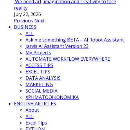
We need art, imagination and creativity to face
reality
July 22, 2026
Previous
Next
BUSINESS
ALL
Ask me something BETA – AI Robot Assistant
Jarvis AI Assistant Version 23
My Projects
AUTOMATE WORKFLOW EVERYWHERE
ACCESS TIPS
EXCEL TIPS
DATA ANALYSIS
MARKETING
SOCIAL MEDIA
ΧΡΗΜΑΤΟΟΙΚΟΝΟΜΙΚΑ
ENGLISH ARTICLES
About
ALL
Excel Tips
PYTHON