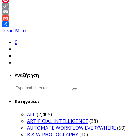
Pinterest
Copy
Link
Email
Gmail
Share
Read More
0
Αναζήτηση
Search
for:
Κατηγορίες
ALL
(2,405)
ARTIFICIAL INTELLIGENCE
(38)
AUTOMATE WORKFLOW EVERYWHERE
(59)
B & W PHOTOGRAPHY
(10)