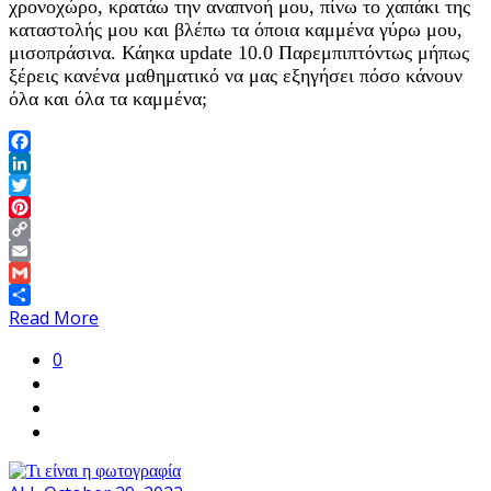
χρονοχώρο, κρατάω την αναπνοή μου, πίνω το χαπάκι της
καταστολής μου και βλέπω τα όποια καμμένα γύρω μου,
μισοπράσινα. Κάηκα update 10.0 Παρεμπιπτόντως μήπως
ξέρεις κανένα μαθηματικό να μας εξηγήσει πόσο κάνουν
όλα και όλα τα καμμένα;
Facebook
LinkedIn
Twitter
Pinterest
Copy
Link
Email
Gmail
Share
Read More
0