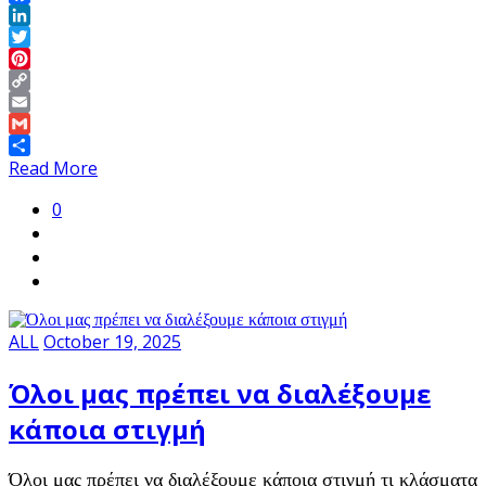
Facebook
LinkedIn
Twitter
Pinterest
Copy
Link
Email
Gmail
Share
Read More
0
ALL
October 19, 2025
Όλοι μας πρέπει να διαλέξουμε
κάποια στιγμή
Όλοι μας πρέπει να διαλέξουμε κάποια στιγμή τι κλάσματα