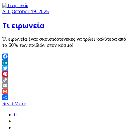
ALL
October 19, 2025
Τι ειρωνεία
Τι ειρωνεία ένας σκουπιδοτενεκές να τρώει καλύτερα από
το 60% των παιδιών στον κόσμο!
Facebook
LinkedIn
Twitter
Pinterest
Copy
Link
Email
Gmail
Share
Read More
0