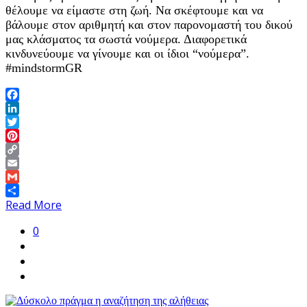
θέλουμε να είμαστε στη ζωή. Να σκέφτουμε και να
βάλουμε στον αριθμητή και στον παρονομαστή του δικού
μας κλάσματος τα σωστά νούμερα. Διαφορετικά
κινδυνεύουμε να γίνουμε και οι ίδιοι “νούμερα”.
#mindstormGR
Facebook
LinkedIn
Twitter
Pinterest
Copy
Link
Email
Gmail
Share
Read More
0