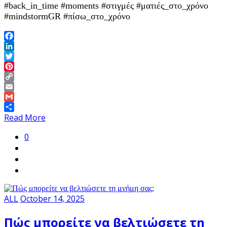
#back_in_time #moments #στιγμές #ματιές_στο_χρόνο
#mindstormGR #πίσω_στο_χρόνο
Facebook
LinkedIn
Twitter
Pinterest
Copy
Link
Email
Gmail
Share
Read More
0
ALL
October 14, 2025
Πώς μπορείτε να βελτιώσετε τη