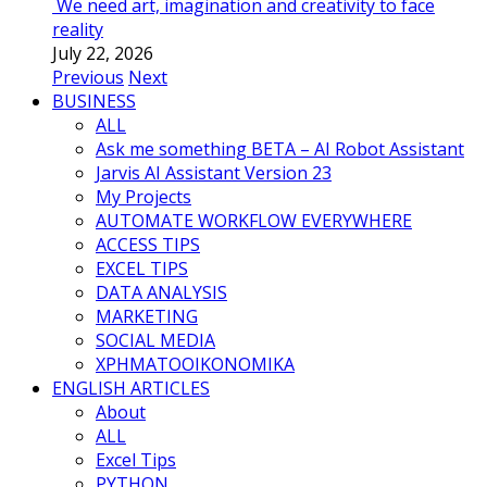
We need art, imagination and creativity to face
reality
July 22, 2026
Previous
Next
BUSINESS
ALL
Ask me something BETA – AI Robot Assistant
Jarvis AI Assistant Version 23
My Projects
AUTOMATE WORKFLOW EVERYWHERE
ACCESS TIPS
EXCEL TIPS
DATA ANALYSIS
MARKETING
SOCIAL MEDIA
ΧΡΗΜΑΤΟΟΙΚΟΝΟΜΙΚΑ
ENGLISH ARTICLES
About
ALL
Excel Tips
PYTHON