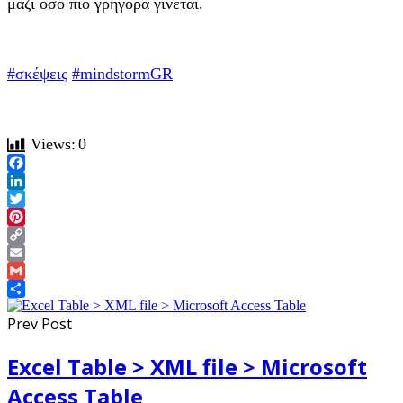
μαζί όσο πιο γρήγορα γίνεται.
#σκέψεις
#mindstormGR
Views:
0
Facebook
LinkedIn
Twitter
Pinterest
Copy
Link
Email
Gmail
Share
Prev Post
Excel Table > XML file > Microsoft
Access Table