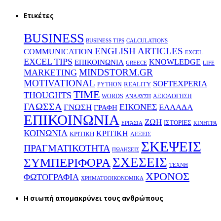
Ετικέτες
BUSINESS
BUSINESS TIPS
CALCULATIONS
ENGLISH ARTICLES
COMMUNICATION
EXCEL
EXCEL TIPS
KNOWLEDGE
EΠΙΚΟΙΝΩΝΙΑ
GREECE
LIFE
MINDSTORM.GR
MARKETING
MOTIVATIONAL
SOFTEXPERIA
REALITY
PYTHON
TIME
THOUGHTS
WORDS
ΑΞΙΟΛΟΓΗΣΗ
ΑΝΑΛΥΣΗ
ΓΛΩΣΣΑ
ΕΙΚΟΝΕΣ
ΕΛΛΑΔΑ
ΓΝΩΣΗ
ΓΡΑΦΗ
ΕΠΙΚΟΙΝΩΝΙΑ
ΖΩΗ
ΙΣΤΟΡΙΕΣ
ΕΡΓΑΣΙΑ
ΚΙΝΗΤΡΑ
ΚΟΙΝΩΝΙΑ
ΚΡΙΤΙΚΗ
ΚΡΙΤΙΚΗ
ΛΕΞΕΙΣ
ΣΚΕΨΕΙΣ
ΠΡΑΓΜΑΤΙΚΟΤΗΤΑ
ΠΩΛΗΣΕΙΣ
ΣΧΕΣΕΙΣ
ΣΥΜΠΕΡΙΦΟΡΑ
ΤΕΧΝΗ
ΧΡΟΝΟΣ
ΦΩΤΟΓΡΑΦΙΑ
ΧΡΗΜΑΤΟΟΙΚΟΝΟΜΙΚΑ
H σιωπή απομακρύνει τους ανθρώπους