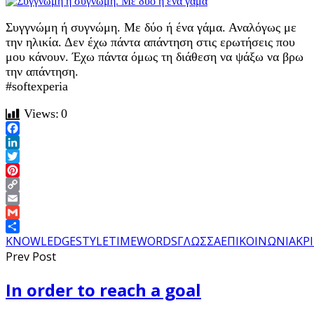
Συγγνώμη ή συγνώμη. Με δύο ή ένα γάμα. Αναλόγως με
την ηλικία. Δεν έχω πάντα απάντηση στις ερωτήσεις που
μου κάνουν. Έχω πάντα όμως τη διάθεση να ψάξω να βρω
την απάντηση.
#softexperia
Views:
0
Facebook
LinkedIn
Twitter
Pinterest
Copy
Link
Email
Gmail
Share
KNOWLEDGE
STYLE
TIME
WORDS
ΓΛΩΣΣΑ
ΕΠΙΚΟΙΝΩΝΙΑ
ΚΡ
Prev Post
In order to reach a goal