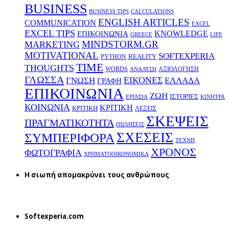
BUSINESS
BUSINESS TIPS
CALCULATIONS
ENGLISH ARTICLES
COMMUNICATION
EXCEL
EXCEL TIPS
KNOWLEDGE
EΠΙΚΟΙΝΩΝΙΑ
GREECE
LIFE
MINDSTORM.GR
MARKETING
MOTIVATIONAL
SOFTEXPERIA
REALITY
PYTHON
TIME
THOUGHTS
WORDS
ΑΞΙΟΛΟΓΗΣΗ
ΑΝΑΛΥΣΗ
ΓΛΩΣΣΑ
ΕΙΚΟΝΕΣ
ΕΛΛΑΔΑ
ΓΝΩΣΗ
ΓΡΑΦΗ
ΕΠΙΚΟΙΝΩΝΙΑ
ΖΩΗ
ΙΣΤΟΡΙΕΣ
ΕΡΓΑΣΙΑ
ΚΙΝΗΤΡΑ
ΚΟΙΝΩΝΙΑ
ΚΡΙΤΙΚΗ
ΚΡΙΤΙΚΗ
ΛΕΞΕΙΣ
ΣΚΕΨΕΙΣ
ΠΡΑΓΜΑΤΙΚΟΤΗΤΑ
ΠΩΛΗΣΕΙΣ
ΣΧΕΣΕΙΣ
ΣΥΜΠΕΡΙΦΟΡΑ
ΤΕΧΝΗ
ΧΡΟΝΟΣ
ΦΩΤΟΓΡΑΦΙΑ
ΧΡΗΜΑΤΟΟΙΚΟΝΟΜΙΚΑ
H σιωπή απομακρύνει τους ανθρώπους
Softexperia.com