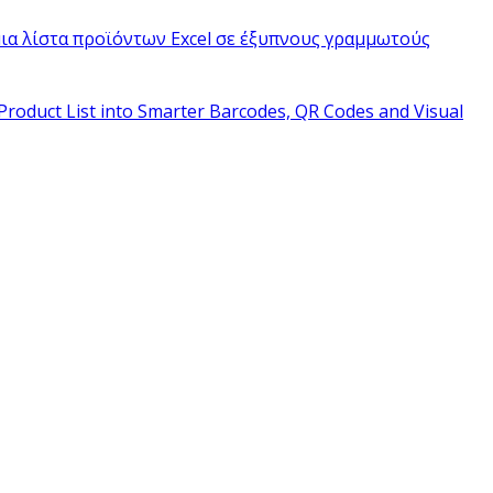
ια λίστα προϊόντων Excel σε έξυπνους γραμμωτούς
Product List into Smarter Barcodes, QR Codes and Visual