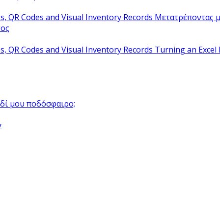
Μετατρέποντας μ
τος
Turning an Excel 
αιδί μου ποδόσφαιρο;
y