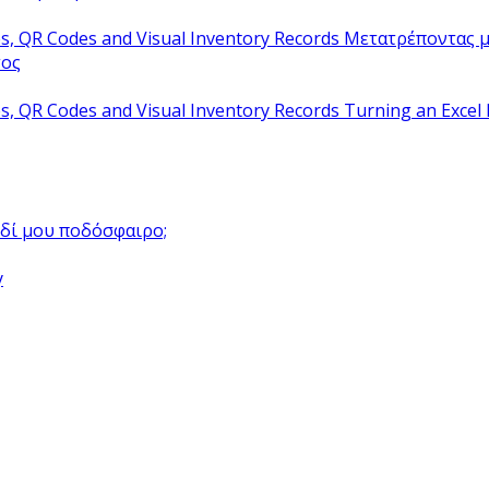
Μετατρέποντας μ
τος
Turning an Excel 
αιδί μου ποδόσφαιρο;
y