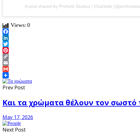
A post shared by Prohost Studios | Charlotte (@prohoststu
Views:
0
Facebook
LinkedIn
Twitter
Pinterest
Copy
Link
Email
Gmail
Share
Prev Post
Και τα χρώματα θέλουν τον σωστό τ
May 17, 2026
Next Post