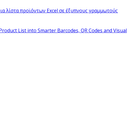
ια λίστα προϊόντων Excel σε έξυπνους γραμμωτούς
Product List into Smarter Barcodes, QR Codes and Visual