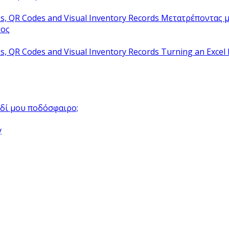
Μετατρέποντας μ
τος
Turning an Excel 
αιδί μου ποδόσφαιρο;
y