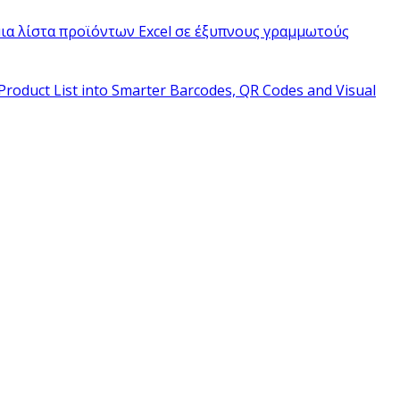
ια λίστα προϊόντων Excel σε έξυπνους γραμμωτούς
Product List into Smarter Barcodes, QR Codes and Visual