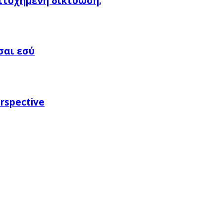
πιτυχημένη δικτύωση;
σαι εσύ
rspective