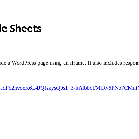
le Sheets
de a WordPress page using an iframe. It also includes respon
C7LFadFo2nvoeK6L4JQfskysQ9s1_3-ltAlbbcTMlRv5PNo7CMuf