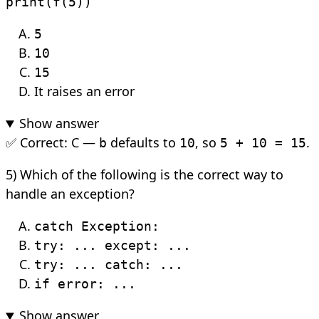
print(f(5))
5
10
15
It raises an error
Show answer
✅ Correct: C —
defaults to
, so
.
b
10
5 + 10 = 15
5) Which of the following is the correct way to
handle an exception?
catch Exception:
try: ... except: ...
try: ... catch: ...
if error: ...
Show answer