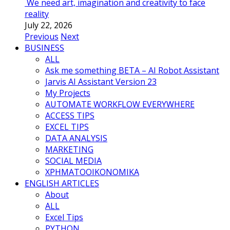
We need art, imagination and creativity to face
reality
July 22, 2026
Previous
Next
BUSINESS
ALL
Ask me something BETA – AI Robot Assistant
Jarvis AI Assistant Version 23
My Projects
AUTOMATE WORKFLOW EVERYWHERE
ACCESS TIPS
EXCEL TIPS
DATA ANALYSIS
MARKETING
SOCIAL MEDIA
ΧΡΗΜΑΤΟΟΙΚΟΝΟΜΙΚΑ
ENGLISH ARTICLES
About
ALL
Excel Tips
PYTHON