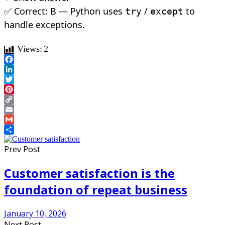
✅ Correct: B — Python uses
/
to
try
except
handle exceptions.
Views:
2
Facebook
LinkedIn
Twitter
Pinterest
Copy
Link
Email
Gmail
Share
Prev Post
Customer satisfaction is the
foundation of repeat business
January 10, 2026
Next Post