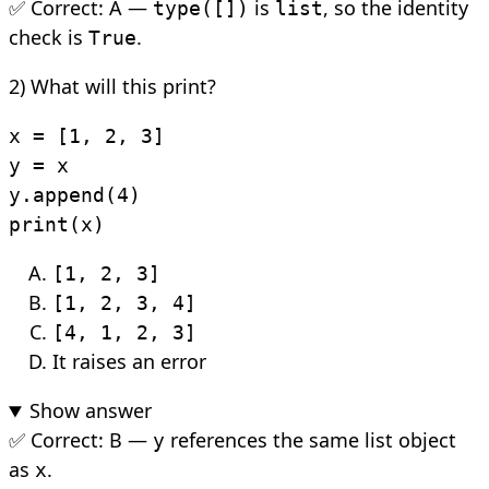
✅ Correct: A —
is
, so the identity
type([])
list
check is
.
True
2) What will this print?
x = [1, 2, 3]

y = x

y.append(4)

print(x)
[1, 2, 3]
[1, 2, 3, 4]
[4, 1, 2, 3]
It raises an error
Show answer
✅ Correct: B —
references the same list object
y
as
.
x