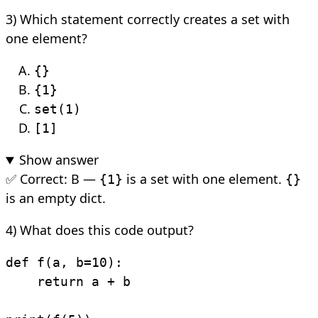
3) Which statement correctly creates a set with
one element?
{}
{1}
set(1)
[1]
Show answer
✅ Correct: B —
is a set with one element.
{1}
{}
is an empty dict.
4) What does this code output?
def f(a, b=10):

    return a + b
