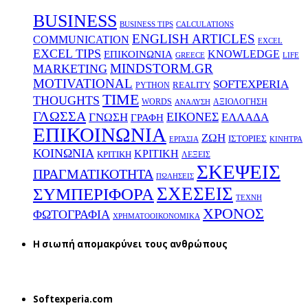
BUSINESS
BUSINESS TIPS
CALCULATIONS
ENGLISH ARTICLES
COMMUNICATION
EXCEL
EXCEL TIPS
KNOWLEDGE
EΠΙΚΟΙΝΩΝΙΑ
GREECE
LIFE
MINDSTORM.GR
MARKETING
MOTIVATIONAL
SOFTEXPERIA
REALITY
PYTHON
TIME
THOUGHTS
WORDS
ΑΞΙΟΛΟΓΗΣΗ
ΑΝΑΛΥΣΗ
ΓΛΩΣΣΑ
ΕΙΚΟΝΕΣ
ΕΛΛΑΔΑ
ΓΝΩΣΗ
ΓΡΑΦΗ
ΕΠΙΚΟΙΝΩΝΙΑ
ΖΩΗ
ΙΣΤΟΡΙΕΣ
ΕΡΓΑΣΙΑ
ΚΙΝΗΤΡΑ
ΚΟΙΝΩΝΙΑ
ΚΡΙΤΙΚΗ
ΚΡΙΤΙΚΗ
ΛΕΞΕΙΣ
ΣΚΕΨΕΙΣ
ΠΡΑΓΜΑΤΙΚΟΤΗΤΑ
ΠΩΛΗΣΕΙΣ
ΣΧΕΣΕΙΣ
ΣΥΜΠΕΡΙΦΟΡΑ
ΤΕΧΝΗ
ΧΡΟΝΟΣ
ΦΩΤΟΓΡΑΦΙΑ
ΧΡΗΜΑΤΟΟΙΚΟΝΟΜΙΚΑ
H σιωπή απομακρύνει τους ανθρώπους
Softexperia.com