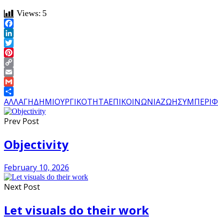
Views:
5
Facebook
LinkedIn
Twitter
Pinterest
Copy
Link
Email
Gmail
Share
ΑΛΛΑΓΗ
ΔΗΜΙΟΥΡΓΙΚΟΤΗΤΑ
ΕΠΙΚΟΙΝΩΝΙΑ
ΖΩΗ
ΣΥΜΠΕΡΙ
Prev Post
Objectivity
February 10, 2026
Next Post
Let visuals do their work