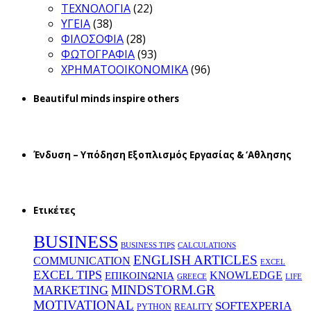
ΤΕΧΝΟΛΟΓΙΑ
(22)
ΥΓΕΙΑ
(38)
ΦΙΛΟΣΟΦΙΑ
(28)
ΦΩΤΟΓΡΑΦΙΑ
(93)
ΧΡΗΜΑΤΟΟΙΚΟΝΟΜΙΚΑ
(96)
Beautiful minds inspire others
Ένδυση – Υπόδηση Εξοπλισμός Εργασίας & ‘Aθλησης
Ετικέτες
BUSINESS
BUSINESS TIPS
CALCULATIONS
ENGLISH ARTICLES
COMMUNICATION
EXCEL
EXCEL TIPS
KNOWLEDGE
EΠΙΚΟΙΝΩΝΙΑ
GREECE
LIFE
MINDSTORM.GR
MARKETING
MOTIVATIONAL
SOFTEXPERIA
REALITY
PYTHON