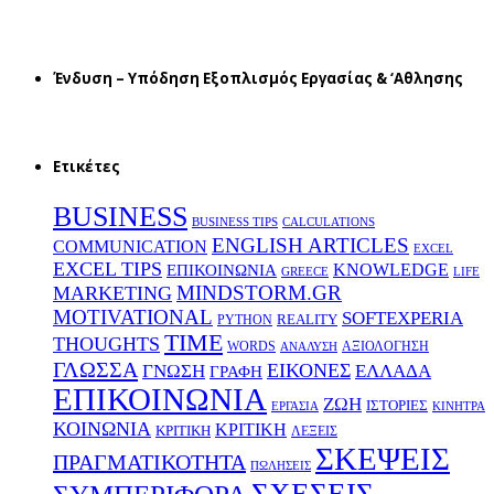
Ένδυση – Υπόδηση Εξοπλισμός Εργασίας & ‘Aθλησης
Ετικέτες
BUSINESS
BUSINESS TIPS
CALCULATIONS
ENGLISH ARTICLES
COMMUNICATION
EXCEL
EXCEL TIPS
KNOWLEDGE
EΠΙΚΟΙΝΩΝΙΑ
GREECE
LIFE
MINDSTORM.GR
MARKETING
MOTIVATIONAL
SOFTEXPERIA
REALITY
PYTHON
TIME
THOUGHTS
WORDS
ΑΞΙΟΛΟΓΗΣΗ
ΑΝΑΛΥΣΗ
ΓΛΩΣΣΑ
ΕΙΚΟΝΕΣ
ΕΛΛΑΔΑ
ΓΝΩΣΗ
ΓΡΑΦΗ
ΕΠΙΚΟΙΝΩΝΙΑ
ΖΩΗ
ΙΣΤΟΡΙΕΣ
ΕΡΓΑΣΙΑ
ΚΙΝΗΤΡΑ
ΚΟΙΝΩΝΙΑ
ΚΡΙΤΙΚΗ
ΚΡΙΤΙΚΗ
ΛΕΞΕΙΣ
ΣΚΕΨΕΙΣ
ΠΡΑΓΜΑΤΙΚΟΤΗΤΑ
ΠΩΛΗΣΕΙΣ