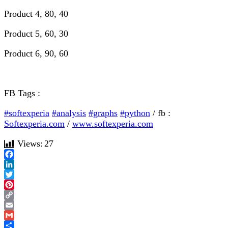
Product 4, 80, 40
Product 5, 60, 30
Product 6, 90, 60
FB Tags :
#softexperia
#analysis
#graphs
#python
/ fb :
Softexperia.com
/
www.softexperia.com
Views:
27
Facebook
LinkedIn
Twitter
Pinterest
Copy
Link
Email
Gmail