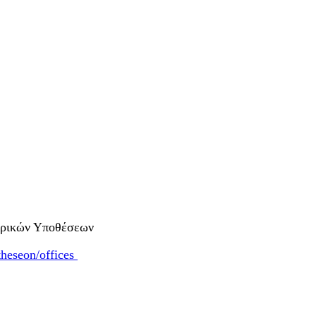
ορικών Υποθέσεων
theseon/offices