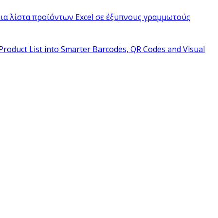
ια λίστα προϊόντων Excel σε έξυπνους γραμμωτούς
Product List into Smarter Barcodes, QR Codes and Visual