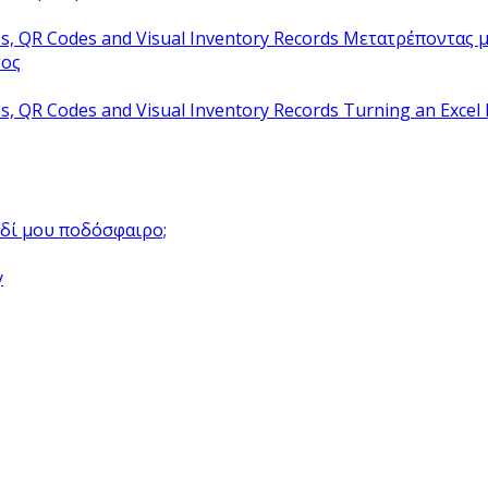
Μετατρέποντας μ
τος
Turning an Excel 
αιδί μου ποδόσφαιρο;
y