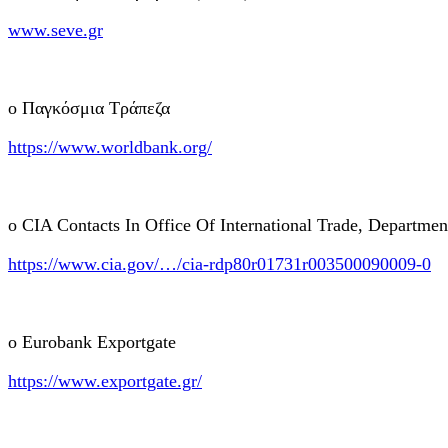
www.seve.gr
o Παγκόσμια Τράπεζα
https://www.worldbank.org/
o CIA Contacts In Office Of International Trade, Departm
https://www.cia.gov/…/cia-rdp80r01731r003500090009-0
o Eurobank Exportgate
https://www.exportgate.gr/