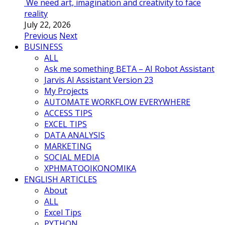
We need art, imagination and creativity to face
reality
July 22, 2026
Previous
Next
BUSINESS
ALL
Ask me something BETA – AI Robot Assistant
Jarvis AI Assistant Version 23
My Projects
AUTOMATE WORKFLOW EVERYWHERE
ACCESS TIPS
EXCEL TIPS
DATA ANALYSIS
MARKETING
SOCIAL MEDIA
ΧΡΗΜΑΤΟΟΙΚΟΝΟΜΙΚΑ
ENGLISH ARTICLES
About
ALL
Excel Tips
PYTHON