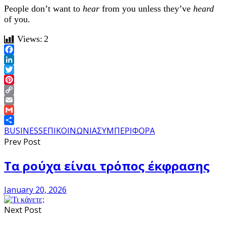
People don’t want to
hear
from you unless they’ve
heard
of you.
Views:
2
Facebook
LinkedIn
Twitter
Pinterest
Copy
Link
Email
Gmail
Share
BUSINESS
ΕΠΙΚΟΙΝΩΝΙΑ
ΣΥΜΠΕΡΙΦΟΡΑ
Prev Post
Τα ρούχα είναι τρόπος έκφρασης
January 20, 2026
Next Post