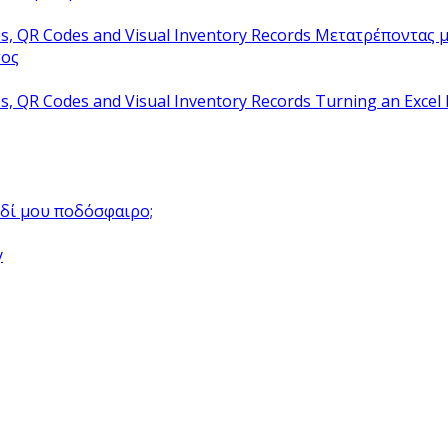
Μετατρέποντας μ
τος
Turning an Excel 
αιδί μου ποδόσφαιρο;
y