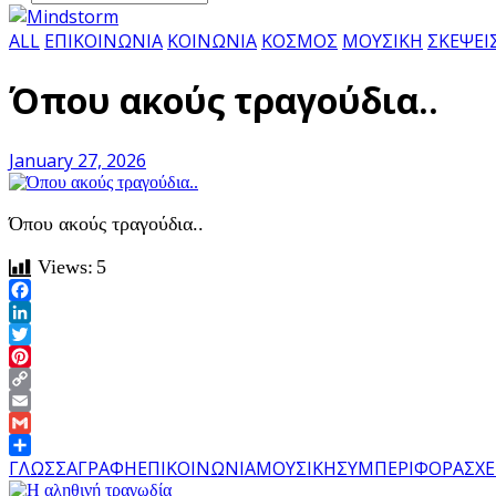
ALL
ΕΠΙΚΟΙΝΩΝΙΑ
ΚΟΙΝΩΝΙΑ
ΚΟΣΜΟΣ
ΜΟΥΣΙΚΗ
ΣΚΕΨΕΙ
Όπου ακούς τραγούδια..
January 27, 2026
Όπου ακούς τραγούδια..
Views:
5
Facebook
LinkedIn
Twitter
Pinterest
Copy
Link
Email
Gmail
Share
ΓΛΩΣΣΑ
ΓΡΑΦΗ
ΕΠΙΚΟΙΝΩΝΙΑ
ΜΟΥΣΙΚΗ
ΣΥΜΠΕΡΙΦΟΡΑ
ΣΧΕ