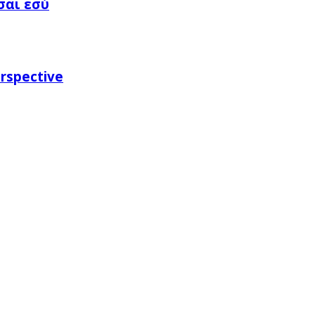
σαι εσύ
rspective