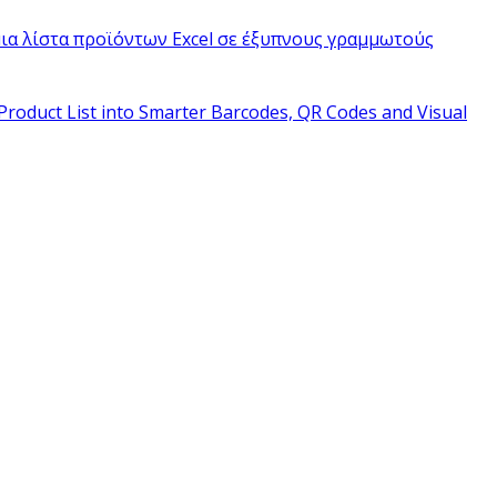
ια λίστα προϊόντων Excel σε έξυπνους γραμμωτούς
Product List into Smarter Barcodes, QR Codes and Visual