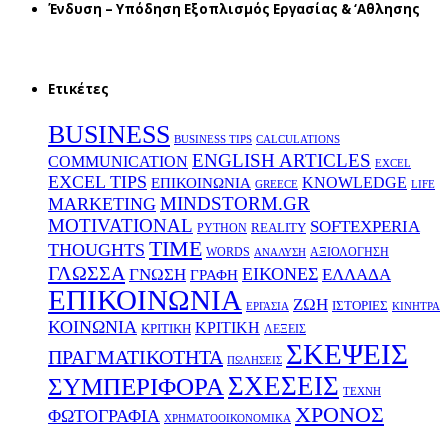
Ένδυση – Υπόδηση Εξοπλισμός Εργασίας & ‘Aθλησης
Ετικέτες
BUSINESS
BUSINESS TIPS
CALCULATIONS
ENGLISH ARTICLES
COMMUNICATION
EXCEL
EXCEL TIPS
KNOWLEDGE
EΠΙΚΟΙΝΩΝΙΑ
GREECE
LIFE
MINDSTORM.GR
MARKETING
MOTIVATIONAL
SOFTEXPERIA
REALITY
PYTHON
TIME
THOUGHTS
WORDS
ΑΞΙΟΛΟΓΗΣΗ
ΑΝΑΛΥΣΗ
ΓΛΩΣΣΑ
ΕΙΚΟΝΕΣ
ΕΛΛΑΔΑ
ΓΝΩΣΗ
ΓΡΑΦΗ
ΕΠΙΚΟΙΝΩΝΙΑ
ΖΩΗ
ΙΣΤΟΡΙΕΣ
ΕΡΓΑΣΙΑ
ΚΙΝΗΤΡΑ
ΚΟΙΝΩΝΙΑ
ΚΡΙΤΙΚΗ
ΚΡΙΤΙΚΗ
ΛΕΞΕΙΣ
ΣΚΕΨΕΙΣ
ΠΡΑΓΜΑΤΙΚΟΤΗΤΑ
ΠΩΛΗΣΕΙΣ
ΣΧΕΣΕΙΣ
ΣΥΜΠΕΡΙΦΟΡΑ
ΤΕΧΝΗ
ΧΡΟΝΟΣ
ΦΩΤΟΓΡΑΦΙΑ
ΧΡΗΜΑΤΟΟΙΚΟΝΟΜΙΚΑ