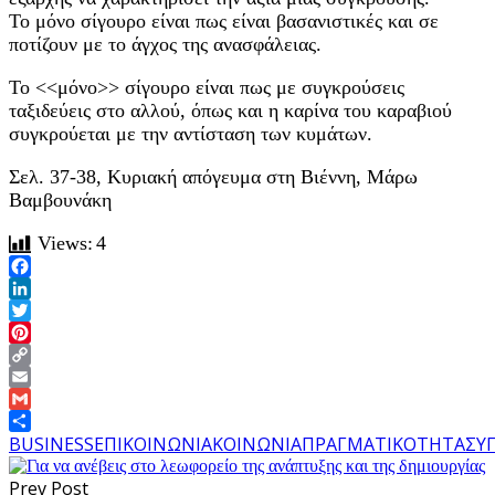
Το μόνο σίγουρο είναι πως είναι βασανιστικές και σε
ποτίζουν με το άγχος της ανασφάλειας.
Το <<μόνο>> σίγουρο είναι πως με συγκρούσεις
ταξιδεύεις στο αλλού, όπως και η καρίνα του καραβιού
συγκρούεται με την αντίσταση των κυμάτων.
Σελ. 37-38, Κυριακή απόγευμα στη Βιέννη, Μάρω
Βαμβουνάκη
Views:
4
Facebook
LinkedIn
Twitter
Pinterest
Copy
Link
Email
Gmail
Share
BUSINESS
ΕΠΙΚΟΙΝΩΝΙΑ
ΚΟΙΝΩΝΙΑ
ΠΡΑΓΜΑΤΙΚΟΤΗΤΑ
ΣΥ
Prev Post