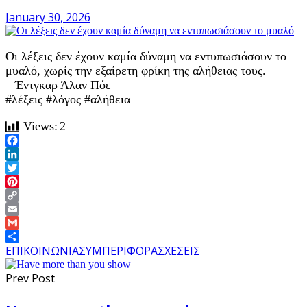
January 30, 2026
Οι λέξεις δεν έχουν καμία δύναμη να εντυπωσιάσουν το
μυαλό, χωρίς την εξαίρετη φρίκη της αλήθειας τους.
– Έντγκαρ Άλαν Πόε
#λέξεις #λόγος #αλήθεια
Views:
2
Facebook
LinkedIn
Twitter
Pinterest
Copy
Link
Email
Gmail
Share
ΕΠΙΚΟΙΝΩΝΙΑ
ΣΥΜΠΕΡΙΦΟΡΑ
ΣΧΕΣΕΙΣ
Prev Post