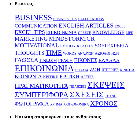
Ετικέτες
BUSINESS
BUSINESS TIPS
CALCULATIONS
ENGLISH ARTICLES
COMMUNICATION
EXCEL
EXCEL TIPS
KNOWLEDGE
EΠΙΚΟΙΝΩΝΙΑ
GREECE
LIFE
MINDSTORM.GR
MARKETING
MOTIVATIONAL
SOFTEXPERIA
REALITY
PYTHON
TIME
THOUGHTS
WORDS
ΑΞΙΟΛΟΓΗΣΗ
ΑΝΑΛΥΣΗ
ΓΛΩΣΣΑ
ΕΙΚΟΝΕΣ
ΕΛΛΑΔΑ
ΓΝΩΣΗ
ΓΡΑΦΗ
ΕΠΙΚΟΙΝΩΝΙΑ
ΖΩΗ
ΙΣΤΟΡΙΕΣ
ΕΡΓΑΣΙΑ
ΚΙΝΗΤΡΑ
ΚΟΙΝΩΝΙΑ
ΚΡΙΤΙΚΗ
ΚΡΙΤΙΚΗ
ΛΕΞΕΙΣ
ΣΚΕΨΕΙΣ
ΠΡΑΓΜΑΤΙΚΟΤΗΤΑ
ΠΩΛΗΣΕΙΣ
ΣΧΕΣΕΙΣ
ΣΥΜΠΕΡΙΦΟΡΑ
ΤΕΧΝΗ
ΧΡΟΝΟΣ
ΦΩΤΟΓΡΑΦΙΑ
ΧΡΗΜΑΤΟΟΙΚΟΝΟΜΙΚΑ
H σιωπή απομακρύνει τους ανθρώπους