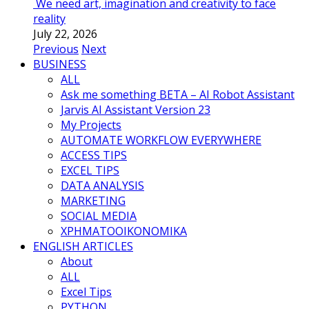
We need art, imagination and creativity to face
reality
July 22, 2026
Previous
Next
BUSINESS
ALL
Ask me something BETA – AI Robot Assistant
Jarvis AI Assistant Version 23
My Projects
AUTOMATE WORKFLOW EVERYWHERE
ACCESS TIPS
EXCEL TIPS
DATA ANALYSIS
MARKETING
SOCIAL MEDIA
ΧΡΗΜΑΤΟΟΙΚΟΝΟΜΙΚΑ
ENGLISH ARTICLES
About
ALL
Excel Tips
PYTHON