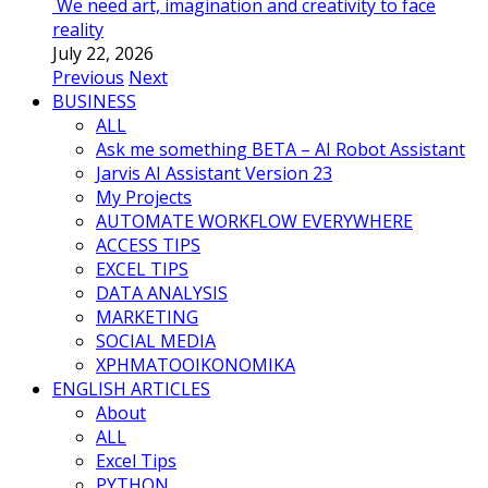
We need art, imagination and creativity to face
reality
July 22, 2026
Previous
Next
BUSINESS
ALL
Ask me something BETA – AI Robot Assistant
Jarvis AI Assistant Version 23
My Projects
AUTOMATE WORKFLOW EVERYWHERE
ACCESS TIPS
EXCEL TIPS
DATA ANALYSIS
MARKETING
SOCIAL MEDIA
ΧΡΗΜΑΤΟΟΙΚΟΝΟΜΙΚΑ
ENGLISH ARTICLES
About
ALL
Excel Tips
PYTHON