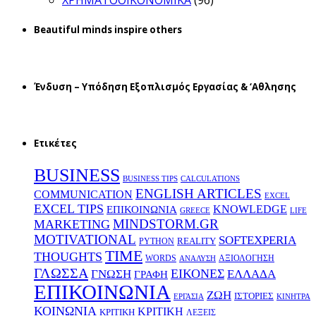
ΧΡΗΜΑΤΟΟΙΚΟΝΟΜΙΚΑ
(96)
Beautiful minds inspire others
Ένδυση – Υπόδηση Εξοπλισμός Εργασίας & ‘Aθλησης
Ετικέτες
BUSINESS
BUSINESS TIPS
CALCULATIONS
ENGLISH ARTICLES
COMMUNICATION
EXCEL
EXCEL TIPS
KNOWLEDGE
EΠΙΚΟΙΝΩΝΙΑ
GREECE
LIFE
MINDSTORM.GR
MARKETING
MOTIVATIONAL
SOFTEXPERIA
REALITY
PYTHON
TIME
THOUGHTS
WORDS
ΑΞΙΟΛΟΓΗΣΗ
ΑΝΑΛΥΣΗ
ΓΛΩΣΣΑ
ΕΙΚΟΝΕΣ
ΕΛΛΑΔΑ
ΓΝΩΣΗ
ΓΡΑΦΗ
ΕΠΙΚΟΙΝΩΝΙΑ
ΖΩΗ
ΙΣΤΟΡΙΕΣ
ΕΡΓΑΣΙΑ
ΚΙΝΗΤΡΑ
ΚΟΙΝΩΝΙΑ
ΚΡΙΤΙΚΗ
ΚΡΙΤΙΚΗ
ΛΕΞΕΙΣ