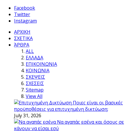
Facebook
Twitter
Instagram
ΑΡΧΙΚΗ
ΣΧΕΤΙΚΑ
ΆΡΘΡΑ
ALL
ΕΛΛΑΔΑ
ΕΠΙΚΟΙΝΩΝΙΑ
ΚΟΙΝΩΝΙΑ
ΣΚΕΨΕΙΣ
ΣΧΕΣΕΙΣ
Sitemap
View All
Ποιες είναι οι βασικές
προϋποθέσεις για επιτυχημένη δικτύωση;
July 31, 2026
Να αγαπάς εσένα και όσους σε
κάνουν να είσαι εσύ