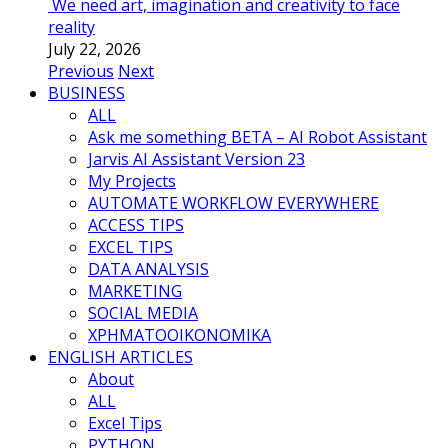
We need art, imagination and creativity to face
reality
July 22, 2026
Previous
Next
BUSINESS
ALL
Ask me something BETA – AI Robot Assistant
Jarvis AI Assistant Version 23
My Projects
AUTOMATE WORKFLOW EVERYWHERE
ACCESS TIPS
EXCEL TIPS
DATA ANALYSIS
MARKETING
SOCIAL MEDIA
ΧΡΗΜΑΤΟΟΙΚΟΝΟΜΙΚΑ
ENGLISH ARTICLES
About
ALL
Excel Tips
PYTHON