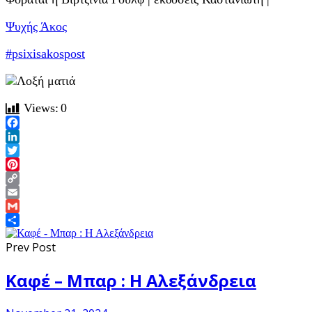
Ψυχής Άκος
#psixisakospost
Views:
0
Facebook
LinkedIn
Twitter
Pinterest
Copy
Link
Email
Gmail
Share
Prev Post
Καφέ – Μπαρ : Η Αλεξάνδρεια