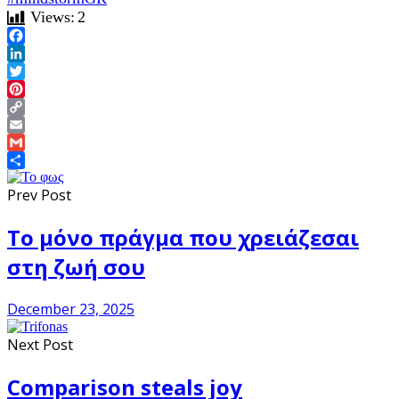
Views:
2
Facebook
LinkedIn
Twitter
Pinterest
Copy
Link
Email
Gmail
Share
Prev Post
Το μόνο πράγμα που χρειάζεσαι
στη ζωή σου
December 23, 2025
Next Post
Comparison steals joy