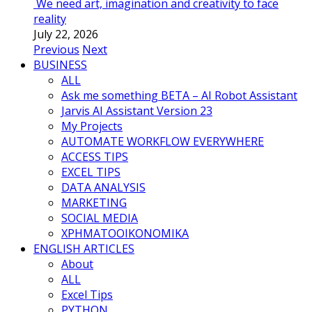
We need art, imagination and creativity to face
reality
July 22, 2026
Previous
Next
BUSINESS
ALL
Ask me something BETA – AI Robot Assistant
Jarvis AI Assistant Version 23
My Projects
AUTOMATE WORKFLOW EVERYWHERE
ACCESS TIPS
EXCEL TIPS
DATA ANALYSIS
MARKETING
SOCIAL MEDIA
ΧΡΗΜΑΤΟΟΙΚΟΝΟΜΙΚΑ
ENGLISH ARTICLES
About
ALL
Excel Tips
PYTHON