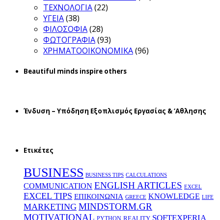
ΤΕΧΝΟΛΟΓΙΑ
(22)
ΥΓΕΙΑ
(38)
ΦΙΛΟΣΟΦΙΑ
(28)
ΦΩΤΟΓΡΑΦΙΑ
(93)
ΧΡΗΜΑΤΟΟΙΚΟΝΟΜΙΚΑ
(96)
Beautiful minds inspire others
Ένδυση – Υπόδηση Εξοπλισμός Εργασίας & ‘Aθλησης
Ετικέτες
BUSINESS
BUSINESS TIPS
CALCULATIONS
ENGLISH ARTICLES
COMMUNICATION
EXCEL
EXCEL TIPS
KNOWLEDGE
EΠΙΚΟΙΝΩΝΙΑ
GREECE
LIFE
MINDSTORM.GR
MARKETING
MOTIVATIONAL
SOFTEXPERIA
REALITY
PYTHON