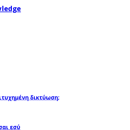
wledge
πιτυχημένη δικτύωση;
σαι εσύ