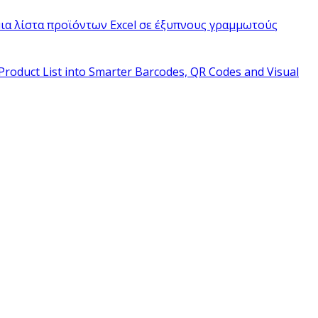
ια λίστα προϊόντων Excel σε έξυπνους γραμμωτούς
Product List into Smarter Barcodes, QR Codes and Visual