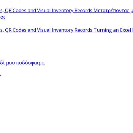
Μετατρέποντας μ
τος
Turning an Excel 
αιδί μου ποδόσφαιρο;
y