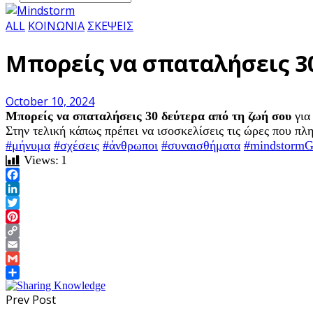
ALL
ΚΟΙΝΩΝΙΑ
ΣΚΕΨΕΙΣ
Μπορείς να σπαταλήσεις 30
October 10, 2024
Μπορείς να σπαταλήσεις 30 δεύτερα από τη ζωή σου
για
Στην τελική κάπως πρέπει να ισοσκελίσεις τις ώρες που πλ
#μήνυμα
#σχέσεις
#άνθρωποι
#συναισθήματα
#mindstorm
Views:
1
Facebook
LinkedIn
Twitter
Pinterest
Copy
Link
Email
Gmail
Share
Prev Post