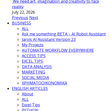
We need art, imagination and creativity to face
reality
July 22, 2026
Previous
Next
BUSINESS
ALL
Ask me something BETA – AI Robot Assistant
Jarvis AI Assistant Version 23
My Projects
AUTOMATE WORKFLOW EVERYWHERE
ACCESS TIPS
EXCEL TIPS
DATA ANALYSIS
MARKETING
SOCIAL MEDIA
ΧΡΗΜΑΤΟΟΙΚΟΝΟΜΙΚΑ
ENGLISH ARTICLES
About
ALL
Excel Tips
PYTHON