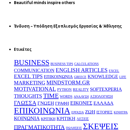
Beautiful minds inspire others
Ένδυση – Υπόδηση Εξοπλισμός Εργασίας & ‘Aθλησης
Ετικέτες
BUSINESS
BUSINESS TIPS
CALCULATIONS
ENGLISH ARTICLES
COMMUNICATION
EXCEL
EXCEL TIPS
KNOWLEDGE
EΠΙΚΟΙΝΩΝΙΑ
GREECE
LIFE
MINDSTORM.GR
MARKETING
MOTIVATIONAL
SOFTEXPERIA
REALITY
PYTHON
TIME
THOUGHTS
WORDS
ΑΞΙΟΛΟΓΗΣΗ
ΑΝΑΛΥΣΗ
ΓΛΩΣΣΑ
ΕΙΚΟΝΕΣ
ΕΛΛΑΔΑ
ΓΝΩΣΗ
ΓΡΑΦΗ
ΕΠΙΚΟΙΝΩΝΙΑ
ΖΩΗ
ΙΣΤΟΡΙΕΣ
ΕΡΓΑΣΙΑ
ΚΙΝΗΤΡΑ
ΚΟΙΝΩΝΙΑ
ΚΡΙΤΙΚΗ
ΚΡΙΤΙΚΗ
ΛΕΞΕΙΣ
ΣΚΕΨΕΙΣ
ΠΡΑΓΜΑΤΙΚΟΤΗΤΑ
ΠΩΛΗΣΕΙΣ