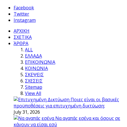
Facebook
Twitter
Instagram
ΑΡΧΙΚΗ
ΣΧΕΤΙΚΑ
ΆΡΘΡΑ
ALL
ΕΛΛΑΔΑ
ΕΠΙΚΟΙΝΩΝΙΑ
ΚΟΙΝΩΝΙΑ
ΣΚΕΨΕΙΣ
ΣΧΕΣΕΙΣ
Sitemap
View All
Ποιες είναι οι βασικές
προϋποθέσεις για επιτυχημένη δικτύωση;
July 31, 2026
Να αγαπάς εσένα και όσους σε
κάνουν να είσαι εσύ