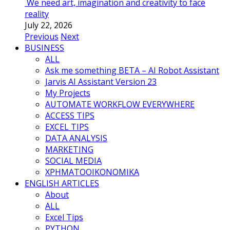
We need art, imagination and creativity to face
reality
July 22, 2026
Previous
Next
BUSINESS
ALL
Ask me something BETA – AI Robot Assistant
Jarvis AI Assistant Version 23
My Projects
AUTOMATE WORKFLOW EVERYWHERE
ACCESS TIPS
EXCEL TIPS
DATA ANALYSIS
MARKETING
SOCIAL MEDIA
ΧΡΗΜΑΤΟΟΙΚΟΝΟΜΙΚΑ
ENGLISH ARTICLES
About
ALL
Excel Tips
PYTHON