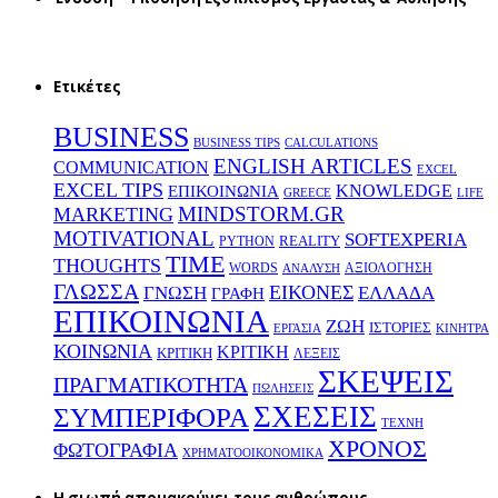
Ετικέτες
BUSINESS
BUSINESS TIPS
CALCULATIONS
ENGLISH ARTICLES
COMMUNICATION
EXCEL
EXCEL TIPS
KNOWLEDGE
EΠΙΚΟΙΝΩΝΙΑ
GREECE
LIFE
MINDSTORM.GR
MARKETING
MOTIVATIONAL
SOFTEXPERIA
REALITY
PYTHON
TIME
THOUGHTS
WORDS
ΑΞΙΟΛΟΓΗΣΗ
ΑΝΑΛΥΣΗ
ΓΛΩΣΣΑ
ΕΙΚΟΝΕΣ
ΕΛΛΑΔΑ
ΓΝΩΣΗ
ΓΡΑΦΗ
ΕΠΙΚΟΙΝΩΝΙΑ
ΖΩΗ
ΙΣΤΟΡΙΕΣ
ΕΡΓΑΣΙΑ
ΚΙΝΗΤΡΑ
ΚΟΙΝΩΝΙΑ
ΚΡΙΤΙΚΗ
ΚΡΙΤΙΚΗ
ΛΕΞΕΙΣ
ΣΚΕΨΕΙΣ
ΠΡΑΓΜΑΤΙΚΟΤΗΤΑ
ΠΩΛΗΣΕΙΣ
ΣΧΕΣΕΙΣ
ΣΥΜΠΕΡΙΦΟΡΑ
ΤΕΧΝΗ
ΧΡΟΝΟΣ
ΦΩΤΟΓΡΑΦΙΑ
ΧΡΗΜΑΤΟΟΙΚΟΝΟΜΙΚΑ