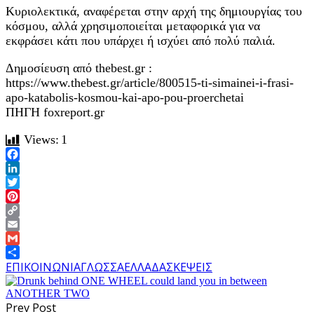
Κυριολεκτικά, αναφέρεται στην αρχή της δημιουργίας του
κόσμου, αλλά χρησιμοποιείται μεταφορικά για να
εκφράσει κάτι που υπάρχει ή ισχύει από πολύ παλιά.
Δημοσίευση από thebest.gr :
https://www.thebest.gr/article/800515-ti-simainei-i-frasi-
apo-katabolis-kosmou-kai-apo-pou-proerchetai
ΠΗΓΗ foxreport.gr
Views:
1
Facebook
LinkedIn
Twitter
Pinterest
Copy
Link
Email
Gmail
Share
EΠΙΚΟΙΝΩΝΙΑ
ΓΛΩΣΣΑ
ΕΛΛΑΔΑ
ΣΚΕΨΕΙΣ
Prev Post