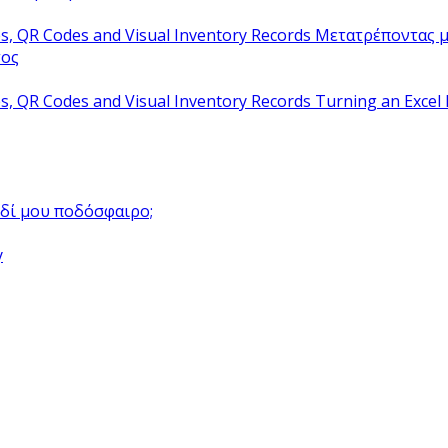
Μετατρέποντας μ
τος
Turning an Excel 
αιδί μου ποδόσφαιρο;
y