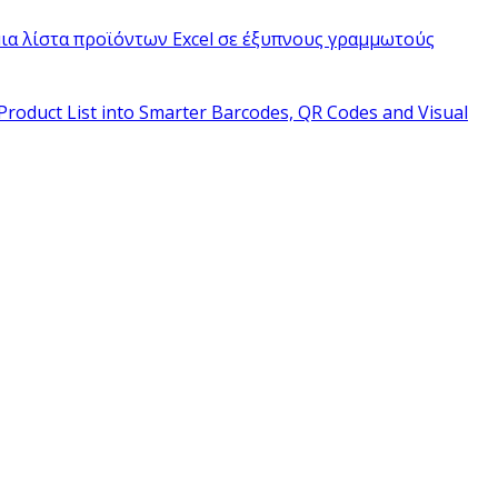
ια λίστα προϊόντων Excel σε έξυπνους γραμμωτούς
Product List into Smarter Barcodes, QR Codes and Visual