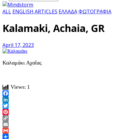
ALL
ENGLISH ARTICLES
ΕΛΛΑΔΑ
ΦΩΤΟΓΡΑΦΙΑ
Kalamaki, Achaia, GR
April 17, 2023
Καλαμάκι Αχαΐας
Views:
1
Facebook
LinkedIn
Twitter
Pinterest
Copy
Link
Email
Gmail