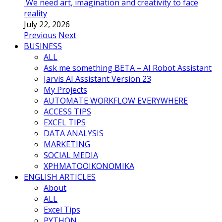
We need art, imagination and creativity to face
reality
July 22, 2026
Previous
Next
BUSINESS
ALL
Ask me something BETA – AI Robot Assistant
Jarvis AI Assistant Version 23
My Projects
AUTOMATE WORKFLOW EVERYWHERE
ACCESS TIPS
EXCEL TIPS
DATA ANALYSIS
MARKETING
SOCIAL MEDIA
ΧΡΗΜΑΤΟΟΙΚΟΝΟΜΙΚΑ
ENGLISH ARTICLES
About
ALL
Excel Tips
PYTHON