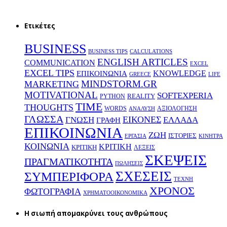
Ετικέτες
BUSINESS
BUSINESS TIPS
CALCULATIONS
ENGLISH ARTICLES
COMMUNICATION
EXCEL
EXCEL TIPS
KNOWLEDGE
EΠΙΚΟΙΝΩΝΙΑ
GREECE
LIFE
MINDSTORM.GR
MARKETING
MOTIVATIONAL
SOFTEXPERIA
REALITY
PYTHON
TIME
THOUGHTS
WORDS
ΑΞΙΟΛΟΓΗΣΗ
ΑΝΑΛΥΣΗ
ΓΛΩΣΣΑ
ΕΙΚΟΝΕΣ
ΕΛΛΑΔΑ
ΓΝΩΣΗ
ΓΡΑΦΗ
ΕΠΙΚΟΙΝΩΝΙΑ
ΖΩΗ
ΙΣΤΟΡΙΕΣ
ΕΡΓΑΣΙΑ
ΚΙΝΗΤΡΑ
ΚΟΙΝΩΝΙΑ
ΚΡΙΤΙΚΗ
ΚΡΙΤΙΚΗ
ΛΕΞΕΙΣ
ΣΚΕΨΕΙΣ
ΠΡΑΓΜΑΤΙΚΟΤΗΤΑ
ΠΩΛΗΣΕΙΣ
ΣΧΕΣΕΙΣ
ΣΥΜΠΕΡΙΦΟΡΑ
ΤΕΧΝΗ
ΧΡΟΝΟΣ
ΦΩΤΟΓΡΑΦΙΑ
ΧΡΗΜΑΤΟΟΙΚΟΝΟΜΙΚΑ
H σιωπή απομακρύνει τους ανθρώπους