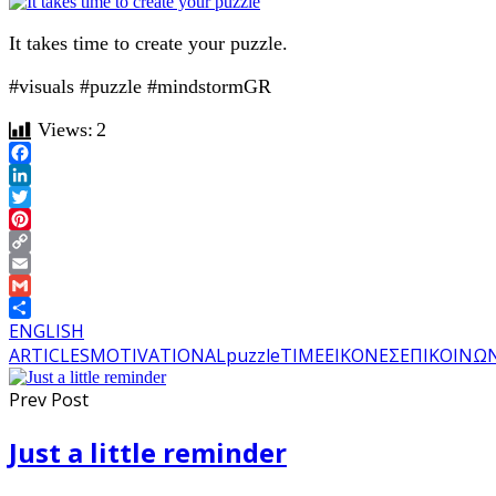
It takes time to create your puzzle.
#visuals #puzzle #mindstormGR
Views:
2
Facebook
LinkedIn
Twitter
Pinterest
Copy
Link
Email
Gmail
Share
ENGLISH
ARTICLES
MOTIVATIONAL
puzzle
TIME
ΕΙΚΟΝΕΣ
ΕΠΙΚΟΙΝΩ
Prev Post
Just a little reminder