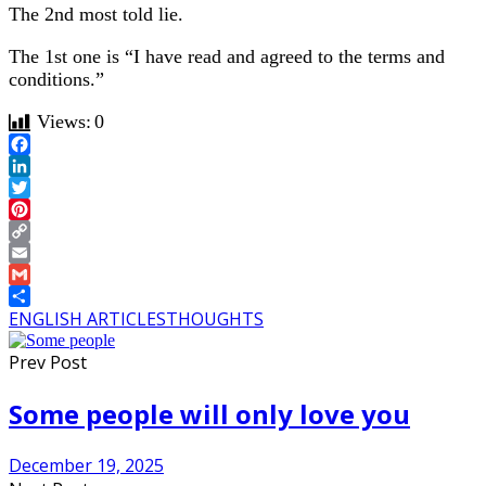
The 2nd most told lie.
The 1st one is “I have read and agreed to the terms and
conditions.”
Views:
0
Facebook
LinkedIn
Twitter
Pinterest
Copy
Link
Email
Gmail
Share
ENGLISH ARTICLES
THOUGHTS
Prev Post
Some people will only love you
December 19, 2025