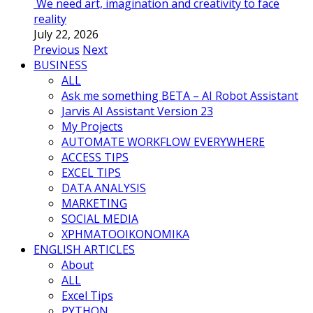
We need art, imagination and creativity to face
reality
July 22, 2026
Previous
Next
BUSINESS
ALL
Ask me something BETA – AI Robot Assistant
Jarvis AI Assistant Version 23
My Projects
AUTOMATE WORKFLOW EVERYWHERE
ACCESS TIPS
EXCEL TIPS
DATA ANALYSIS
MARKETING
SOCIAL MEDIA
ΧΡΗΜΑΤΟΟΙΚΟΝΟΜΙΚΑ
ENGLISH ARTICLES
About
ALL
Excel Tips
PYTHON