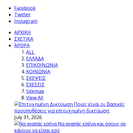
Facebook
Twitter
Instagram
ΑΡΧΙΚΗ
ΣΧΕΤΙΚΑ
ΆΡΘΡΑ
ALL
ΕΛΛΑΔΑ
ΕΠΙΚΟΙΝΩΝΙΑ
ΚΟΙΝΩΝΙΑ
ΣΚΕΨΕΙΣ
ΣΧΕΣΕΙΣ
Sitemap
View All
Ποιες είναι οι βασικές
προϋποθέσεις για επιτυχημένη δικτύωση;
July 31, 2026
Να αγαπάς εσένα και όσους σε
κάνουν να είσαι εσύ