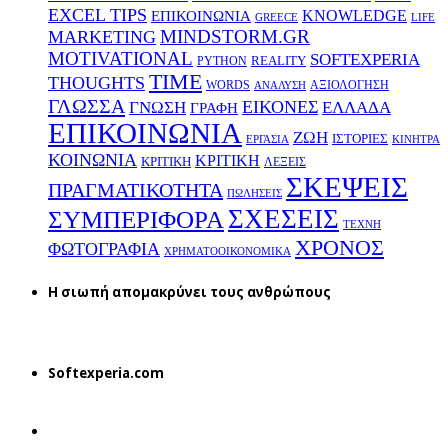
EXCEL TIPS
KNOWLEDGE
EΠΙΚΟΙΝΩΝΙΑ
GREECE
LIFE
MINDSTORM.GR
MARKETING
MOTIVATIONAL
SOFTEXPERIA
REALITY
PYTHON
TIME
THOUGHTS
WORDS
ΑΞΙΟΛΟΓΗΣΗ
ΑΝΑΛΥΣΗ
ΓΛΩΣΣΑ
ΕΙΚΟΝΕΣ
ΕΛΛΑΔΑ
ΓΝΩΣΗ
ΓΡΑΦΗ
ΕΠΙΚΟΙΝΩΝΙΑ
ΖΩΗ
ΙΣΤΟΡΙΕΣ
ΕΡΓΑΣΙΑ
ΚΙΝΗΤΡΑ
ΚΟΙΝΩΝΙΑ
ΚΡΙΤΙΚΗ
ΚΡΙΤΙΚΗ
ΛΕΞΕΙΣ
ΣΚΕΨΕΙΣ
ΠΡΑΓΜΑΤΙΚΟΤΗΤΑ
ΠΩΛΗΣΕΙΣ
ΣΧΕΣΕΙΣ
ΣΥΜΠΕΡΙΦΟΡΑ
ΤΕΧΝΗ
ΧΡΟΝΟΣ
ΦΩΤΟΓΡΑΦΙΑ
ΧΡΗΜΑΤΟΟΙΚΟΝΟΜΙΚΑ
H σιωπή απομακρύνει τους ανθρώπους
Softexperia.com