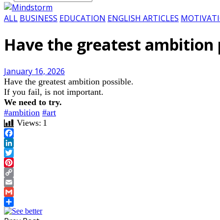
ALL
BUSINESS
EDUCATION
ENGLISH ARTICLES
MOTIVAT
Have the greatest ambition 
January 16, 2026
Have the greatest ambition possible.
If you fail, is not important.
We need to try.
#ambition
#art
Views:
1
Facebook
LinkedIn
Twitter
Pinterest
Copy
Link
Email
Gmail
Share