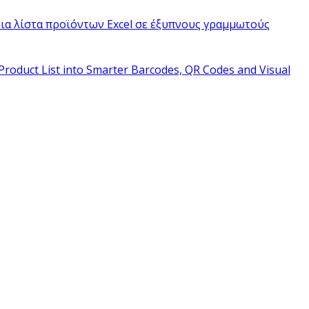
ια λίστα προϊόντων Excel σε έξυπνους γραμμωτούς
Product List into Smarter Barcodes, QR Codes and Visual