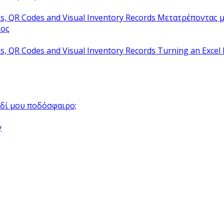
Μετατρέποντας μ
τος
Turning an Excel 
αιδί μου ποδόσφαιρο;
y