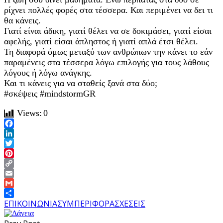
ρίχνει πολλές φορές στα τέσσερα. Και περιμένει να δει τι
θα κάνεις.
Γιατί είναι άδικη, γιατί θέλει να σε δοκιμάσει, γιατί είσαι
αφελής, γιατί είσαι άπληστος ή γιατί απλά έτσι θέλει.
Τη διαφορά όμως μεταξύ των ανθρώπων την κάνει το εάν
παραμένεις στα τέσσερα λόγω επιλογής για τους λάθους
λόγους ή λόγω ανάγκης.
Και τι κάνεις για να σταθείς ξανά στα δύο;
#σκέψεις #mindstormGR
Views:
0
Facebook
LinkedIn
Twitter
Pinterest
Copy
Link
Email
Gmail
Share
ΕΠΙΚΟΙΝΩΝΙΑ
ΣΥΜΠΕΡΙΦΟΡΑ
ΣΧΕΣΕΙΣ