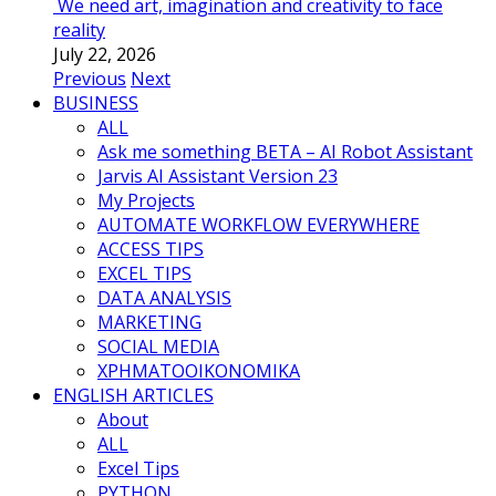
We need art, imagination and creativity to face
reality
July 22, 2026
Previous
Next
BUSINESS
ALL
Ask me something BETA – AI Robot Assistant
Jarvis AI Assistant Version 23
My Projects
AUTOMATE WORKFLOW EVERYWHERE
ACCESS TIPS
EXCEL TIPS
DATA ANALYSIS
MARKETING
SOCIAL MEDIA
ΧΡΗΜΑΤΟΟΙΚΟΝΟΜΙΚΑ
ENGLISH ARTICLES
About
ALL
Excel Tips
PYTHON