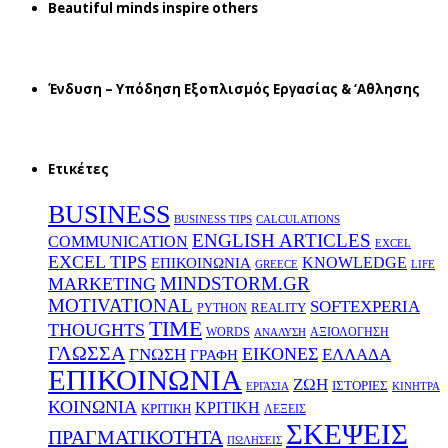
Beautiful minds inspire others
Ένδυση – Υπόδηση Εξοπλισμός Εργασίας & ‘Aθλησης
Ετικέτες
BUSINESS
BUSINESS TIPS
CALCULATIONS
ENGLISH ARTICLES
COMMUNICATION
EXCEL
EXCEL TIPS
KNOWLEDGE
EΠΙΚΟΙΝΩΝΙΑ
GREECE
LIFE
MINDSTORM.GR
MARKETING
MOTIVATIONAL
SOFTEXPERIA
REALITY
PYTHON
TIME
THOUGHTS
WORDS
ΑΞΙΟΛΟΓΗΣΗ
ΑΝΑΛΥΣΗ
ΓΛΩΣΣΑ
ΕΙΚΟΝΕΣ
ΕΛΛΑΔΑ
ΓΝΩΣΗ
ΓΡΑΦΗ
ΕΠΙΚΟΙΝΩΝΙΑ
ΖΩΗ
ΙΣΤΟΡΙΕΣ
ΕΡΓΑΣΙΑ
ΚΙΝΗΤΡΑ
ΚΟΙΝΩΝΙΑ
ΚΡΙΤΙΚΗ
ΚΡΙΤΙΚΗ
ΛΕΞΕΙΣ
ΣΚΕΨΕΙΣ
ΠΡΑΓΜΑΤΙΚΟΤΗΤΑ
ΠΩΛΗΣΕΙΣ