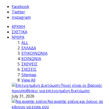
Facebook
Twitter
Instagram
ΑΡΧΙΚΗ
ΣΧΕΤΙΚΑ
ΆΡΘΡΑ
ALL
ΕΛΛΑΔΑ
ΕΠΙΚΟΙΝΩΝΙΑ
ΚΟΙΝΩΝΙΑ
ΣΚΕΨΕΙΣ
ΣΧΕΣΕΙΣ
Sitemap
View All
Ποιες είναι οι βασικές
προϋποθέσεις για επιτυχημένη δικτύωση;
July 31, 2026
Να αγαπάς εσένα και όσους σε
κάνουν να είσαι εσύ