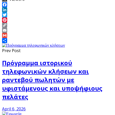
Facebook
LinkedIn
Twitter
Pinterest
Copy
Link
Email
Gmail
Share
Prev Post
Πρόγραμμα ιστορικού
τηλεφωνικών κλήσεων και
ραντεβού πωλητών με
υφιστάμενους και υποψήφιους
πελάτες
April 6, 2026