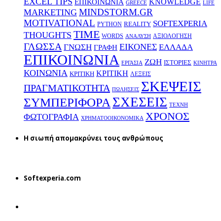
EXCEL TIPS
KNOWLEDGE
EΠΙΚΟΙΝΩΝΙΑ
GREECE
LIFE
MINDSTORM.GR
MARKETING
MOTIVATIONAL
SOFTEXPERIA
REALITY
PYTHON
TIME
THOUGHTS
WORDS
ΑΞΙΟΛΟΓΗΣΗ
ΑΝΑΛΥΣΗ
ΓΛΩΣΣΑ
ΕΙΚΟΝΕΣ
ΕΛΛΑΔΑ
ΓΝΩΣΗ
ΓΡΑΦΗ
ΕΠΙΚΟΙΝΩΝΙΑ
ΖΩΗ
ΙΣΤΟΡΙΕΣ
ΕΡΓΑΣΙΑ
ΚΙΝΗΤΡΑ
ΚΟΙΝΩΝΙΑ
ΚΡΙΤΙΚΗ
ΚΡΙΤΙΚΗ
ΛΕΞΕΙΣ
ΣΚΕΨΕΙΣ
ΠΡΑΓΜΑΤΙΚΟΤΗΤΑ
ΠΩΛΗΣΕΙΣ
ΣΧΕΣΕΙΣ
ΣΥΜΠΕΡΙΦΟΡΑ
ΤΕΧΝΗ
ΧΡΟΝΟΣ
ΦΩΤΟΓΡΑΦΙΑ
ΧΡΗΜΑΤΟΟΙΚΟΝΟΜΙΚΑ
H σιωπή απομακρύνει τους ανθρώπους
Softexperia.com