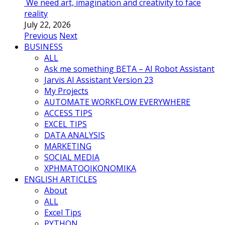
We need art, imagination and creativity to face
reality
July 22, 2026
Previous
Next
BUSINESS
ALL
Ask me something BETA – AI Robot Assistant
Jarvis AI Assistant Version 23
My Projects
AUTOMATE WORKFLOW EVERYWHERE
ACCESS TIPS
EXCEL TIPS
DATA ANALYSIS
MARKETING
SOCIAL MEDIA
ΧΡΗΜΑΤΟΟΙΚΟΝΟΜΙΚΑ
ENGLISH ARTICLES
About
ALL
Excel Tips
PYTHON