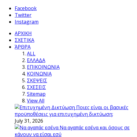
Facebook
Twitter
Instagram
ΑΡΧΙΚΗ
ΣΧΕΤΙΚΑ
ΆΡΘΡΑ
ALL
ΕΛΛΑΔΑ
ΕΠΙΚΟΙΝΩΝΙΑ
ΚΟΙΝΩΝΙΑ
ΣΚΕΨΕΙΣ
ΣΧΕΣΕΙΣ
Sitemap
View All
Ποιες είναι οι βασικές
προϋποθέσεις για επιτυχημένη δικτύωση;
July 31, 2026
Να αγαπάς εσένα και όσους σε
κάνουν να είσαι εσύ