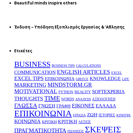
Beautiful minds inspire others
Ένδυση – Υπόδηση Εξοπλισμός Εργασίας & ‘Aθλησης
Ετικέτες
BUSINESS
BUSINESS TIPS
CALCULATIONS
ENGLISH ARTICLES
COMMUNICATION
EXCEL
EXCEL TIPS
KNOWLEDGE
EΠΙΚΟΙΝΩΝΙΑ
GREECE
LIFE
MINDSTORM.GR
MARKETING
MOTIVATIONAL
SOFTEXPERIA
REALITY
PYTHON
TIME
THOUGHTS
WORDS
ΑΞΙΟΛΟΓΗΣΗ
ΑΝΑΛΥΣΗ
ΓΛΩΣΣΑ
ΕΙΚΟΝΕΣ
ΕΛΛΑΔΑ
ΓΝΩΣΗ
ΓΡΑΦΗ
ΕΠΙΚΟΙΝΩΝΙΑ
ΖΩΗ
ΙΣΤΟΡΙΕΣ
ΕΡΓΑΣΙΑ
ΚΙΝΗΤΡΑ
ΚΟΙΝΩΝΙΑ
ΚΡΙΤΙΚΗ
ΚΡΙΤΙΚΗ
ΛΕΞΕΙΣ
ΣΚΕΨΕΙΣ
ΠΡΑΓΜΑΤΙΚΟΤΗΤΑ
ΠΩΛΗΣΕΙΣ