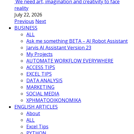
We need art, imagination and creativity to face
reality
July 22, 2026
Previous
Next
BUSINESS
ALL
Ask me something BETA – AI Robot Assistant
Jarvis AI Assistant Version 23
My Projects
AUTOMATE WORKFLOW EVERYWHERE
ACCESS TIPS
EXCEL TIPS
DATA ANALYSIS
MARKETING
SOCIAL MEDIA
ΧΡΗΜΑΤΟΟΙΚΟΝΟΜΙΚΑ
ENGLISH ARTICLES
About
ALL
Excel Tips
PYTHON