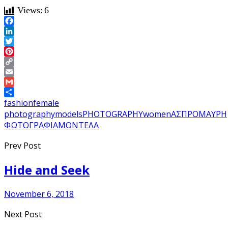
Views:
6
Facebook
LinkedIn
Twitter
Pinterest
Copy
Link
Email
Gmail
Share
fashion
female
photography
models
PHOTOGRAPHY
women
ΑΣΠΡΟΜΑΥΡΗ
ΦΩΤΟΓΡΑΦΙΑ
ΜΟΝΤΕΛΑ
Prev Post
Hide and Seek
November 6, 2018
Next Post