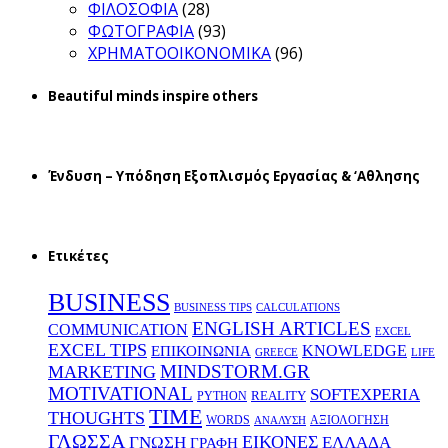
ΦΙΛΟΣΟΦΙΑ
(28)
ΦΩΤΟΓΡΑΦΙΑ
(93)
ΧΡΗΜΑΤΟΟΙΚΟΝΟΜΙΚΑ
(96)
Beautiful minds inspire others
Ένδυση – Υπόδηση Εξοπλισμός Εργασίας & ‘Aθλησης
Ετικέτες
BUSINESS
BUSINESS TIPS
CALCULATIONS
ENGLISH ARTICLES
COMMUNICATION
EXCEL
EXCEL TIPS
KNOWLEDGE
EΠΙΚΟΙΝΩΝΙΑ
GREECE
LIFE
MINDSTORM.GR
MARKETING
MOTIVATIONAL
SOFTEXPERIA
REALITY
PYTHON
TIME
THOUGHTS
WORDS
ΑΞΙΟΛΟΓΗΣΗ
ΑΝΑΛΥΣΗ
ΓΛΩΣΣΑ
ΕΙΚΟΝΕΣ
ΕΛΛΑΔΑ
ΓΝΩΣΗ
ΓΡΑΦΗ