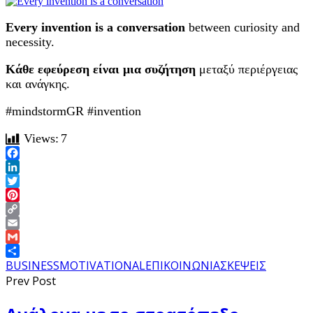
Every invention is a conversation
between curiosity and
necessity.
Κάθε εφεύρεση είναι μια συζήτηση
μεταξύ περιέργειας
και ανάγκης.
#mindstormGR #invention
Views:
7
Facebook
LinkedIn
Twitter
Pinterest
Copy
Link
Email
Gmail
Share
BUSINESS
MOTIVATIONAL
ΕΠΙΚΟΙΝΩΝΙΑ
ΣΚΕΨΕΙΣ
Prev Post