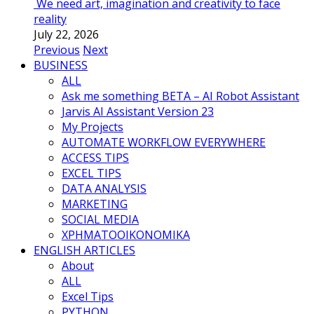
We need art, imagination and creativity to face
reality
July 22, 2026
Previous
Next
BUSINESS
ALL
Ask me something BETA – AI Robot Assistant
Jarvis AI Assistant Version 23
My Projects
AUTOMATE WORKFLOW EVERYWHERE
ACCESS TIPS
EXCEL TIPS
DATA ANALYSIS
MARKETING
SOCIAL MEDIA
ΧΡΗΜΑΤΟΟΙΚΟΝΟΜΙΚΑ
ENGLISH ARTICLES
About
ALL
Excel Tips
PYTHON