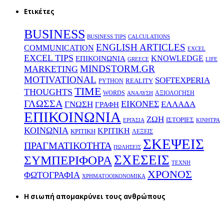
Ετικέτες
BUSINESS
BUSINESS TIPS
CALCULATIONS
ENGLISH ARTICLES
COMMUNICATION
EXCEL
EXCEL TIPS
KNOWLEDGE
EΠΙΚΟΙΝΩΝΙΑ
GREECE
LIFE
MINDSTORM.GR
MARKETING
MOTIVATIONAL
SOFTEXPERIA
REALITY
PYTHON
TIME
THOUGHTS
WORDS
ΑΞΙΟΛΟΓΗΣΗ
ΑΝΑΛΥΣΗ
ΓΛΩΣΣΑ
ΕΙΚΟΝΕΣ
ΕΛΛΑΔΑ
ΓΝΩΣΗ
ΓΡΑΦΗ
ΕΠΙΚΟΙΝΩΝΙΑ
ΖΩΗ
ΙΣΤΟΡΙΕΣ
ΕΡΓΑΣΙΑ
ΚΙΝΗΤΡΑ
ΚΟΙΝΩΝΙΑ
ΚΡΙΤΙΚΗ
ΚΡΙΤΙΚΗ
ΛΕΞΕΙΣ
ΣΚΕΨΕΙΣ
ΠΡΑΓΜΑΤΙΚΟΤΗΤΑ
ΠΩΛΗΣΕΙΣ
ΣΧΕΣΕΙΣ
ΣΥΜΠΕΡΙΦΟΡΑ
ΤΕΧΝΗ
ΧΡΟΝΟΣ
ΦΩΤΟΓΡΑΦΙΑ
ΧΡΗΜΑΤΟΟΙΚΟΝΟΜΙΚΑ
H σιωπή απομακρύνει τους ανθρώπους