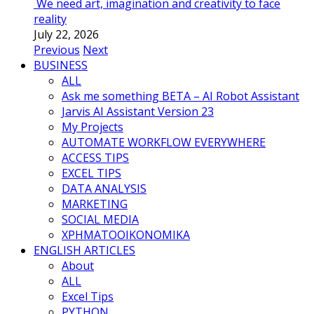
We need art, imagination and creativity to face
reality
July 22, 2026
Previous
Next
BUSINESS
ALL
Ask me something BETA – AI Robot Assistant
Jarvis AI Assistant Version 23
My Projects
AUTOMATE WORKFLOW EVERYWHERE
ACCESS TIPS
EXCEL TIPS
DATA ANALYSIS
MARKETING
SOCIAL MEDIA
ΧΡΗΜΑΤΟΟΙΚΟΝΟΜΙΚΑ
ENGLISH ARTICLES
About
ALL
Excel Tips
PYTHON