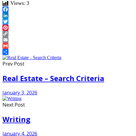
Views:
3
Facebook
LinkedIn
Twitter
Pinterest
Copy
Link
Email
Gmail
Share
Prev Post
Real Estate – Search Criteria
January 3, 2026
Next Post
Writing
January 4, 2026