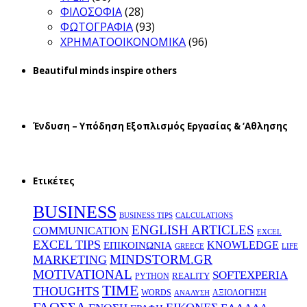
ΦΙΛΟΣΟΦΙΑ
(28)
ΦΩΤΟΓΡΑΦΙΑ
(93)
ΧΡΗΜΑΤΟΟΙΚΟΝΟΜΙΚΑ
(96)
Beautiful minds inspire others
Ένδυση – Υπόδηση Εξοπλισμός Εργασίας & ‘Aθλησης
Ετικέτες
BUSINESS
BUSINESS TIPS
CALCULATIONS
ENGLISH ARTICLES
COMMUNICATION
EXCEL
EXCEL TIPS
KNOWLEDGE
EΠΙΚΟΙΝΩΝΙΑ
GREECE
LIFE
MINDSTORM.GR
MARKETING
MOTIVATIONAL
SOFTEXPERIA
REALITY
PYTHON
TIME
THOUGHTS
WORDS
ΑΞΙΟΛΟΓΗΣΗ
ΑΝΑΛΥΣΗ