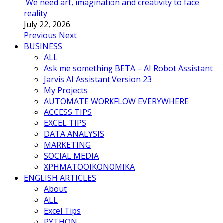
We need art, imagination and creativity to face
reality
July 22, 2026
Previous
Next
BUSINESS
ALL
Ask me something BETA – AI Robot Assistant
Jarvis AI Assistant Version 23
My Projects
AUTOMATE WORKFLOW EVERYWHERE
ACCESS TIPS
EXCEL TIPS
DATA ANALYSIS
MARKETING
SOCIAL MEDIA
ΧΡΗΜΑΤΟΟΙΚΟΝΟΜΙΚΑ
ENGLISH ARTICLES
About
ALL
Excel Tips
PYTHON