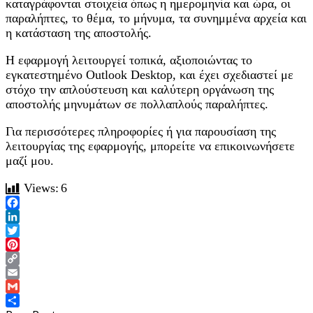
καταγράφονται στοιχεία όπως η ημερομηνία και ώρα, οι
παραλήπτες, το θέμα, το μήνυμα, τα συνημμένα αρχεία και
η κατάσταση της αποστολής.
Η εφαρμογή λειτουργεί τοπικά, αξιοποιώντας το
εγκατεστημένο Outlook Desktop, και έχει σχεδιαστεί με
στόχο την απλούστευση και καλύτερη οργάνωση της
αποστολής μηνυμάτων σε πολλαπλούς παραλήπτες.
Για περισσότερες πληροφορίες ή για παρουσίαση της
λειτουργίας της εφαρμογής, μπορείτε να επικοινωνήσετε
μαζί μου.
Views:
6
Facebook
LinkedIn
Twitter
Pinterest
Copy
Link
Email
Gmail