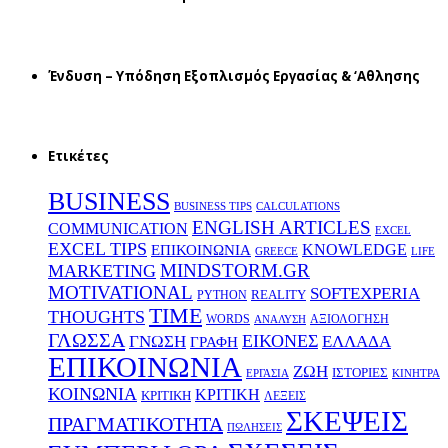
Ένδυση – Υπόδηση Εξοπλισμός Εργασίας & ‘Aθλησης
Ετικέτες
BUSINESS
BUSINESS TIPS
CALCULATIONS
ENGLISH ARTICLES
COMMUNICATION
EXCEL
EXCEL TIPS
KNOWLEDGE
EΠΙΚΟΙΝΩΝΙΑ
GREECE
LIFE
MINDSTORM.GR
MARKETING
MOTIVATIONAL
SOFTEXPERIA
REALITY
PYTHON
TIME
THOUGHTS
WORDS
ΑΞΙΟΛΟΓΗΣΗ
ΑΝΑΛΥΣΗ
ΓΛΩΣΣΑ
ΕΙΚΟΝΕΣ
ΕΛΛΑΔΑ
ΓΝΩΣΗ
ΓΡΑΦΗ
ΕΠΙΚΟΙΝΩΝΙΑ
ΖΩΗ
ΙΣΤΟΡΙΕΣ
ΕΡΓΑΣΙΑ
ΚΙΝΗΤΡΑ
ΚΟΙΝΩΝΙΑ
ΚΡΙΤΙΚΗ
ΚΡΙΤΙΚΗ
ΛΕΞΕΙΣ
ΣΚΕΨΕΙΣ
ΠΡΑΓΜΑΤΙΚΟΤΗΤΑ
ΠΩΛΗΣΕΙΣ