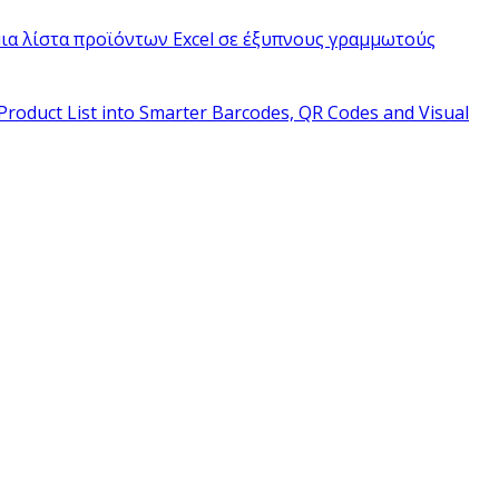
ια λίστα προϊόντων Excel σε έξυπνους γραμμωτούς
Product List into Smarter Barcodes, QR Codes and Visual