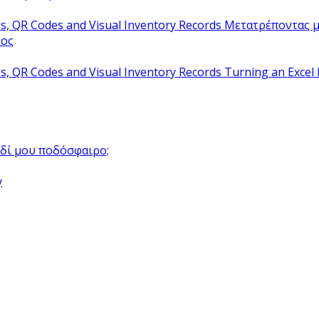
Μετατρέποντας μ
τος
Turning an Excel 
αιδί μου ποδόσφαιρο;
y