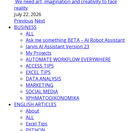
We need art, imagination and creativity to face
reality
July 22, 2026
Previous
Next
BUSINESS
ALL
Ask me something BETA – AI Robot Assistant
Jarvis AI Assistant Version 23
My Projects
AUTOMATE WORKFLOW EVERYWHERE
ACCESS TIPS
EXCEL TIPS
DATA ANALYSIS
MARKETING
SOCIAL MEDIA
ΧΡΗΜΑΤΟΟΙΚΟΝΟΜΙΚΑ
ENGLISH ARTICLES
About
ALL
Excel Tips
PYTHON