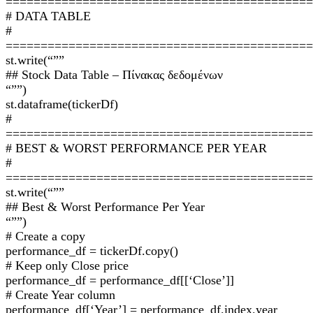
============================================
# DATA TABLE
#
============================================
st.write(“””
## Stock Data Table – Πίνακας δεδομένων
“””)
st.dataframe(tickerDf)
#
============================================
# BEST & WORST PERFORMANCE PER YEAR
#
============================================
st.write(“””
## Best & Worst Performance Per Year
“””)
# Create a copy
performance_df = tickerDf.copy()
# Keep only Close price
performance_df = performance_df[[‘Close’]]
# Create Year column
performance_df[‘Year’] = performance_df.index.year