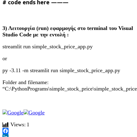
# code ends here ———
3) Λειτουργία (run
) εφαρμογής στο terminal
του Visual
Studio
Code
με την εντολή :
streamlit run simple_stock_price_app.py
or
py -3.11 -m streamlit run simple_stock_price_app.py
Folder and filename:
“C:\PythonPrograms\simple_stock_price\simple_stock_pric
Views:
1
Facebook