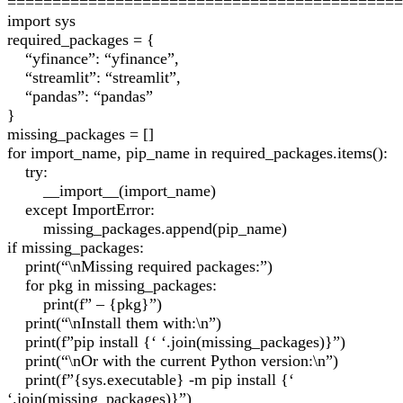
============================================
import sys
required_packages = {
“yfinance”: “yfinance”,
“streamlit”: “streamlit”,
“pandas”: “pandas”
}
missing_packages = []
for import_name, pip_name in required_packages.items():
try:
__import__(import_name)
except ImportError:
missing_packages.append(pip_name)
if missing_packages:
print(“\nMissing required packages:”)
for pkg in missing_packages:
print(f” – {pkg}”)
print(“\nInstall them with:\n”)
print(f”pip install {‘ ‘.join(missing_packages)}”)
print(“\nOr with the current Python version:\n”)
print(f”{sys.executable} -m pip install {‘
‘.join(missing_packages)}”)