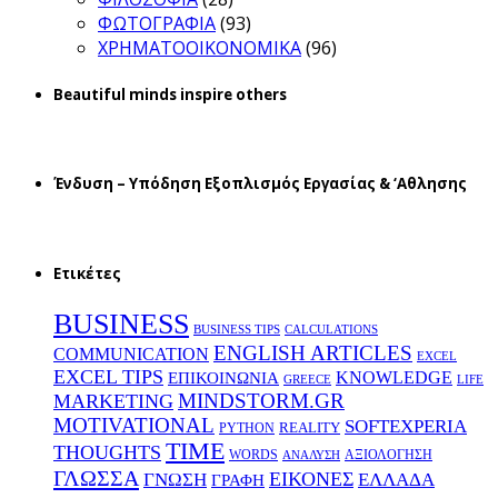
ΦΩΤΟΓΡΑΦΙΑ
(93)
ΧΡΗΜΑΤΟΟΙΚΟΝΟΜΙΚΑ
(96)
Beautiful minds inspire others
Ένδυση – Υπόδηση Εξοπλισμός Εργασίας & ‘Aθλησης
Ετικέτες
BUSINESS
BUSINESS TIPS
CALCULATIONS
ENGLISH ARTICLES
COMMUNICATION
EXCEL
EXCEL TIPS
KNOWLEDGE
EΠΙΚΟΙΝΩΝΙΑ
GREECE
LIFE
MINDSTORM.GR
MARKETING
MOTIVATIONAL
SOFTEXPERIA
REALITY
PYTHON
TIME
THOUGHTS
WORDS
ΑΞΙΟΛΟΓΗΣΗ
ΑΝΑΛΥΣΗ
ΓΛΩΣΣΑ
ΕΙΚΟΝΕΣ
ΕΛΛΑΔΑ
ΓΝΩΣΗ
ΓΡΑΦΗ