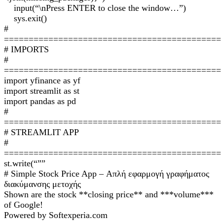
input(“\nPress ENTER to close the window…”)
sys.exit()
#
============================================
# IMPORTS
#
============================================
import yfinance as yf
import streamlit as st
import pandas as pd
#
============================================
# STREAMLIT APP
#
============================================
st.write(“””
# Simple Stock Price App – Απλή εφαρμογή γραφήματος
διακύμανσης μετοχής
Shown are the stock **closing price** and ***volume***
of Google!
Powered by Softexperia.com