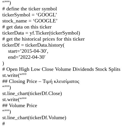
“””)
# define the ticker symbol
tickerSymbol = ‘GOOGL’
stock_name = ‘GOOGLE’
# get data on this ticker
tickerData = yf.Ticker(tickerSymbol)
# get the historical prices for this ticker
tickerDf = tickerData.history(
start=’2015-04-30′,
end=’2022-04-30′
)
# Open High Low Close Volume Dividends Stock Splits
st.write(“””
## Closing Price – Τιμή κλεισίματος
“””)
st.line_chart(tickerDf.Close)
st.write(“””
## Volume Price
“””)
st.line_chart(tickerDf.Volume)
#