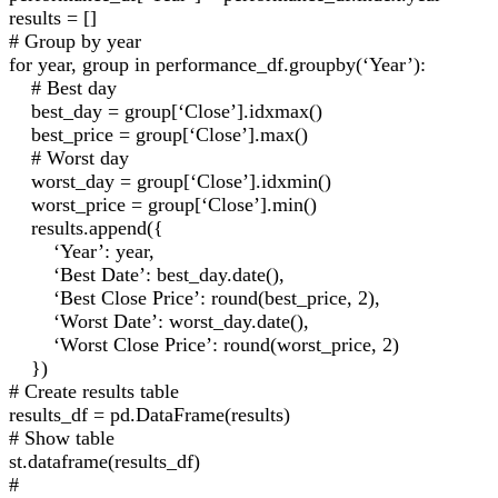
results = []
# Group by year
for year, group in performance_df.groupby(‘Year’):
# Best day
best_day = group[‘Close’].idxmax()
best_price = group[‘Close’].max()
# Worst day
worst_day = group[‘Close’].idxmin()
worst_price = group[‘Close’].min()
results.append({
‘Year’: year,
‘Best Date’: best_day.date(),
‘Best Close Price’: round(best_price, 2),
‘Worst Date’: worst_day.date(),
‘Worst Close Price’: round(worst_price, 2)
})
# Create results table
results_df = pd.DataFrame(results)
# Show table
st.dataframe(results_df)
#