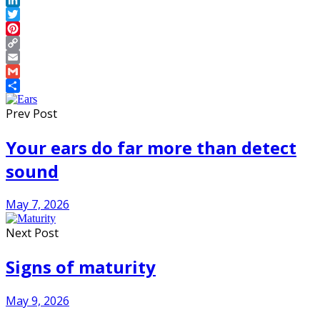
LinkedIn
Twitter
Pinterest
Copy
Link
Email
Gmail
Share
Prev Post
Your ears do far more than detect
sound
May 7, 2026
Next Post
Signs of maturity
May 9, 2026