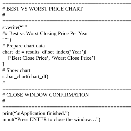
============================================
# BEST VS WORST PRICE CHART
#
============================================
st.write(“””
## Best vs Worst Closing Price Per Year
“””)
# Prepare chart data
chart_df = results_df.set_index(‘Year’)[
[‘Best Close Price’, ‘Worst Close Price’]
]
# Show chart
st.bar_chart(chart_df)
#
============================================
# CLOSE WINDOW CONFIRMATION
#
============================================
print(“\nApplication finished.”)
input(“Press ENTER to close the window…”)