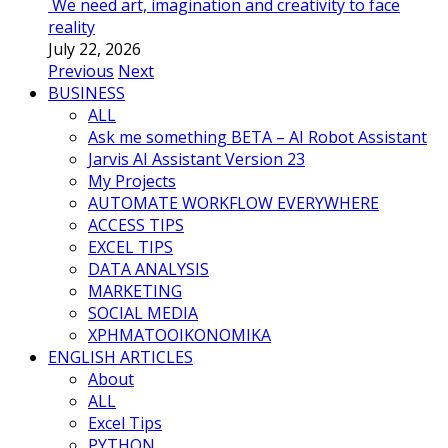
We need art, imagination and creativity to face
reality
July 22, 2026
Previous
Next
BUSINESS
ALL
Ask me something BETA – AI Robot Assistant
Jarvis AI Assistant Version 23
My Projects
AUTOMATE WORKFLOW EVERYWHERE
ACCESS TIPS
EXCEL TIPS
DATA ANALYSIS
MARKETING
SOCIAL MEDIA
ΧΡΗΜΑΤΟΟΙΚΟΝΟΜΙΚΑ
ENGLISH ARTICLES
About
ALL
Excel Tips
PYTHON