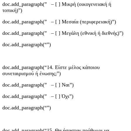
doc.add_paragraph(” – [ ] Μικρή (οικογενειακή ή
τοπική)”)
doc.add_paragraph(” – [ ] Μεσαία (περιφερειακή)”)
doc.add_paragraph(” – [ ] Μεγάλη (εθνική ή διεθνής)”)
doc.add_paragraph(“”)
doc.add_paragraph(“14. Είστε μέλος κάποιου
συνεταιρισμού ή ένωσης;”)
doc.add_paragraph(” – [ ] Ναι”)
doc.add_paragraph(” – [ ] Όχι”)
doc.add_paragraph(“”)
doc.add_paragraph(“15. Θα ήσασταν πρόθυμοι να