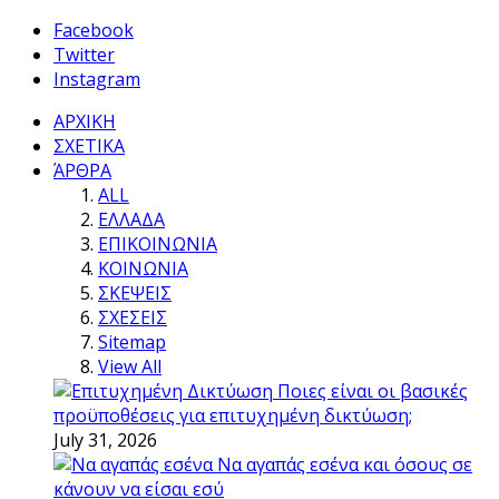
Facebook
Twitter
Instagram
ΑΡΧΙΚΗ
ΣΧΕΤΙΚΑ
ΆΡΘΡΑ
ALL
ΕΛΛΑΔΑ
ΕΠΙΚΟΙΝΩΝΙΑ
ΚΟΙΝΩΝΙΑ
ΣΚΕΨΕΙΣ
ΣΧΕΣΕΙΣ
Sitemap
View All
Ποιες είναι οι βασικές
προϋποθέσεις για επιτυχημένη δικτύωση;
July 31, 2026
Να αγαπάς εσένα και όσους σε
κάνουν να είσαι εσύ