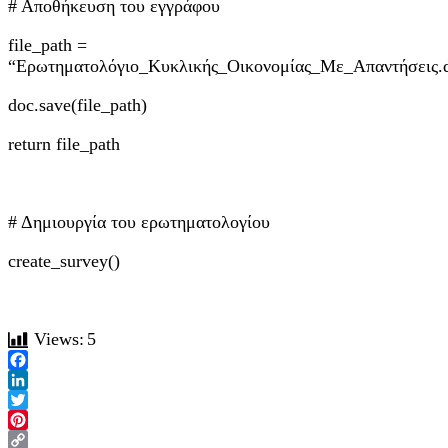
# Αποθήκευση του εγγράφου
file_path =
“Ερωτηματολόγιο_Κυκλικής_Οικονομίας_Με_Απαντήσεις.
doc.save(file_path)
return file_path
# Δημιουργία του ερωτηματολογίου
create_survey()
Views:
5
Facebook
LinkedIn
Twitter
Pinterest