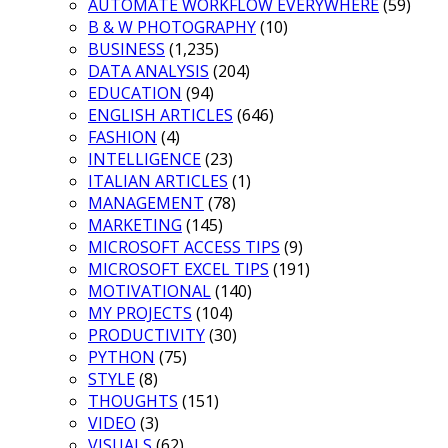
AUTOMATE WORKFLOW EVERYWHERE
(59)
B & W PHOTOGRAPHY
(10)
BUSINESS
(1,235)
DATA ANALYSIS
(204)
EDUCATION
(94)
ENGLISH ARTICLES
(646)
FASHION
(4)
INTELLIGENCE
(23)
ITALIAN ARTICLES
(1)
MANAGEMENT
(78)
MARKETING
(145)
MICROSOFT ACCESS TIPS
(9)
MICROSOFT EXCEL TIPS
(191)
MOTIVATIONAL
(140)
MY PROJECTS
(104)
PRODUCTIVITY
(30)
PYTHON
(75)
STYLE
(8)
THOUGHTS
(151)
VIDEO
(3)
VISUALS
(62)