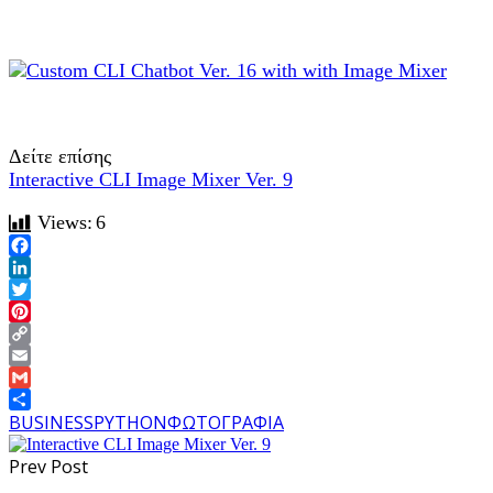
Δείτε επίσης
Interactive CLI Image Mixer Ver. 9
Views:
6
Facebook
LinkedIn
Twitter
Pinterest
Copy
Link
Email
Gmail
Share
BUSINESS
PYTHON
ΦΩΤΟΓΡΑΦΙΑ
Prev Post