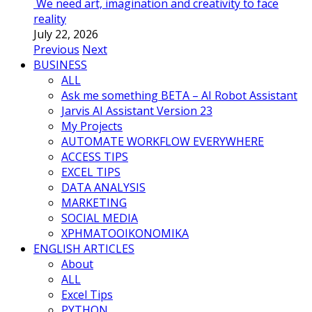
We need art, imagination and creativity to face
reality
July 22, 2026
Previous
Next
BUSINESS
ALL
Ask me something BETA – AI Robot Assistant
Jarvis AI Assistant Version 23
My Projects
AUTOMATE WORKFLOW EVERYWHERE
ACCESS TIPS
EXCEL TIPS
DATA ANALYSIS
MARKETING
SOCIAL MEDIA
ΧΡΗΜΑΤΟΟΙΚΟΝΟΜΙΚΑ
ENGLISH ARTICLES
About
ALL
Excel Tips
PYTHON