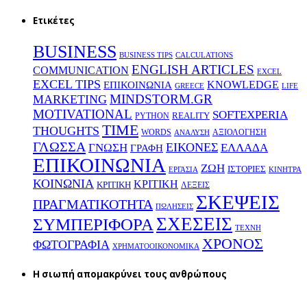
Ετικέτες
BUSINESS
BUSINESS TIPS
CALCULATIONS
ENGLISH ARTICLES
COMMUNICATION
EXCEL
EXCEL TIPS
KNOWLEDGE
EΠΙΚΟΙΝΩΝΙΑ
GREECE
LIFE
MINDSTORM.GR
MARKETING
MOTIVATIONAL
SOFTEXPERIA
REALITY
PYTHON
TIME
THOUGHTS
WORDS
ΑΞΙΟΛΟΓΗΣΗ
ΑΝΑΛΥΣΗ
ΓΛΩΣΣΑ
ΕΙΚΟΝΕΣ
ΕΛΛΑΔΑ
ΓΝΩΣΗ
ΓΡΑΦΗ
ΕΠΙΚΟΙΝΩΝΙΑ
ΖΩΗ
ΙΣΤΟΡΙΕΣ
ΕΡΓΑΣΙΑ
ΚΙΝΗΤΡΑ
ΚΟΙΝΩΝΙΑ
ΚΡΙΤΙΚΗ
ΚΡΙΤΙΚΗ
ΛΕΞΕΙΣ
ΣΚΕΨΕΙΣ
ΠΡΑΓΜΑΤΙΚΟΤΗΤΑ
ΠΩΛΗΣΕΙΣ
ΣΧΕΣΕΙΣ
ΣΥΜΠΕΡΙΦΟΡΑ
ΤΕΧΝΗ
ΧΡΟΝΟΣ
ΦΩΤΟΓΡΑΦΙΑ
ΧΡΗΜΑΤΟΟΙΚΟΝΟΜΙΚΑ
H σιωπή απομακρύνει τους ανθρώπους