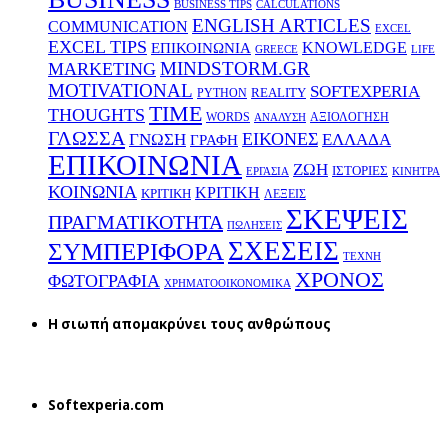
BUSINESS TIPS
CALCULATIONS
ENGLISH ARTICLES
COMMUNICATION
EXCEL
EXCEL TIPS
KNOWLEDGE
EΠΙΚΟΙΝΩΝΙΑ
GREECE
LIFE
MINDSTORM.GR
MARKETING
MOTIVATIONAL
SOFTEXPERIA
REALITY
PYTHON
TIME
THOUGHTS
WORDS
ΑΞΙΟΛΟΓΗΣΗ
ΑΝΑΛΥΣΗ
ΓΛΩΣΣΑ
ΕΙΚΟΝΕΣ
ΕΛΛΑΔΑ
ΓΝΩΣΗ
ΓΡΑΦΗ
ΕΠΙΚΟΙΝΩΝΙΑ
ΖΩΗ
ΙΣΤΟΡΙΕΣ
ΕΡΓΑΣΙΑ
ΚΙΝΗΤΡΑ
ΚΟΙΝΩΝΙΑ
ΚΡΙΤΙΚΗ
ΚΡΙΤΙΚΗ
ΛΕΞΕΙΣ
ΣΚΕΨΕΙΣ
ΠΡΑΓΜΑΤΙΚΟΤΗΤΑ
ΠΩΛΗΣΕΙΣ
ΣΧΕΣΕΙΣ
ΣΥΜΠΕΡΙΦΟΡΑ
ΤΕΧΝΗ
ΧΡΟΝΟΣ
ΦΩΤΟΓΡΑΦΙΑ
ΧΡΗΜΑΤΟΟΙΚΟΝΟΜΙΚΑ
H σιωπή απομακρύνει τους ανθρώπους
Softexperia.com