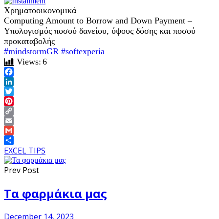
Χρηματοοικονομικά
Computing Amount to Borrow and Down Payment –
Υπολογισμός ποσού δανείου, ύψους δόσης και ποσού
προκαταβολής
#mindstormGR
#softexperia
Views:
6
Facebook
LinkedIn
Twitter
Pinterest
Copy
Link
Email
Gmail
Share
EXCEL TIPS
Prev Post
Τα φαρμάκια μας
December 14, 2023