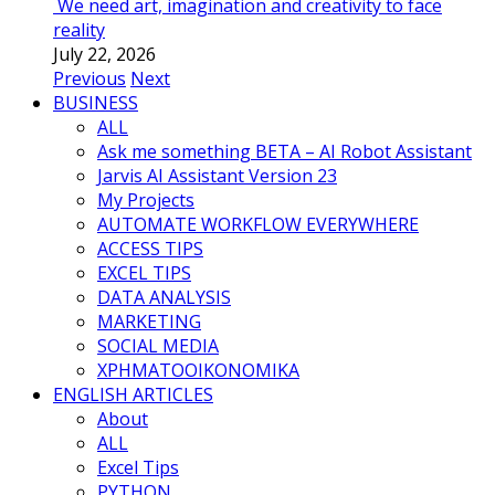
We need art, imagination and creativity to face
reality
July 22, 2026
Previous
Next
BUSINESS
ALL
Ask me something BETA – AI Robot Assistant
Jarvis AI Assistant Version 23
My Projects
AUTOMATE WORKFLOW EVERYWHERE
ACCESS TIPS
EXCEL TIPS
DATA ANALYSIS
MARKETING
SOCIAL MEDIA
ΧΡΗΜΑΤΟΟΙΚΟΝΟΜΙΚΑ
ENGLISH ARTICLES
About
ALL
Excel Tips
PYTHON