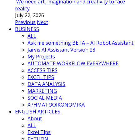
We need art, imagination and creativity to face
reality
July 22, 2026
Previous
Next
BUSINESS
ALL
Ask me something BETA – AI Robot Assistant
Jarvis AI Assistant Version 23
My Projects
AUTOMATE WORKFLOW EVERYWHERE
ACCESS TIPS
EXCEL TIPS
DATA ANALYSIS
MARKETING
SOCIAL MEDIA
ΧΡΗΜΑΤΟΟΙΚΟΝΟΜΙΚΑ
ENGLISH ARTICLES
About
ALL
Excel Tips
PYTHON