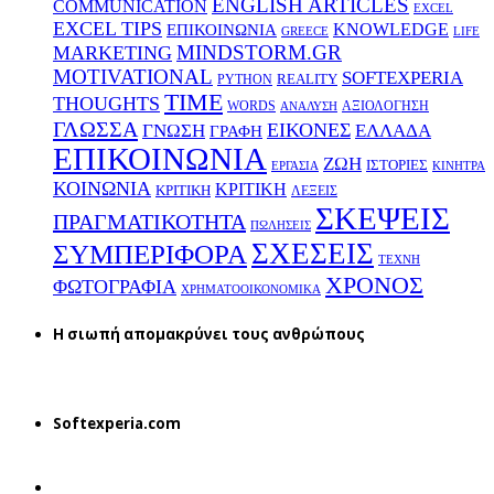
ENGLISH ARTICLES
COMMUNICATION
EXCEL
EXCEL TIPS
KNOWLEDGE
EΠΙΚΟΙΝΩΝΙΑ
GREECE
LIFE
MINDSTORM.GR
MARKETING
MOTIVATIONAL
SOFTEXPERIA
REALITY
PYTHON
TIME
THOUGHTS
WORDS
ΑΞΙΟΛΟΓΗΣΗ
ΑΝΑΛΥΣΗ
ΓΛΩΣΣΑ
ΕΙΚΟΝΕΣ
ΕΛΛΑΔΑ
ΓΝΩΣΗ
ΓΡΑΦΗ
ΕΠΙΚΟΙΝΩΝΙΑ
ΖΩΗ
ΙΣΤΟΡΙΕΣ
ΕΡΓΑΣΙΑ
ΚΙΝΗΤΡΑ
ΚΟΙΝΩΝΙΑ
ΚΡΙΤΙΚΗ
ΚΡΙΤΙΚΗ
ΛΕΞΕΙΣ
ΣΚΕΨΕΙΣ
ΠΡΑΓΜΑΤΙΚΟΤΗΤΑ
ΠΩΛΗΣΕΙΣ
ΣΧΕΣΕΙΣ
ΣΥΜΠΕΡΙΦΟΡΑ
ΤΕΧΝΗ
ΧΡΟΝΟΣ
ΦΩΤΟΓΡΑΦΙΑ
ΧΡΗΜΑΤΟΟΙΚΟΝΟΜΙΚΑ
H σιωπή απομακρύνει τους ανθρώπους
Softexperia.com