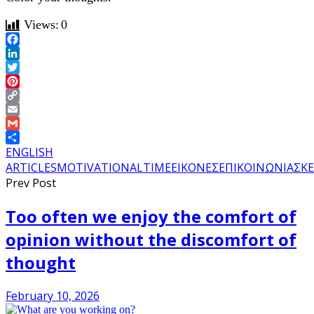
Views:
0
Facebook
LinkedIn
Twitter
Pinterest
Copy
Link
Email
Gmail
Share
ENGLISH
ARTICLES
MOTIVATIONAL
TIME
ΕΙΚΟΝΕΣ
ΕΠΙΚΟΙΝΩΝΙΑ
ΣΚΕ
Prev Post
Too often we enjoy the comfort of
opinion without the discomfort of
thought
February 10, 2026