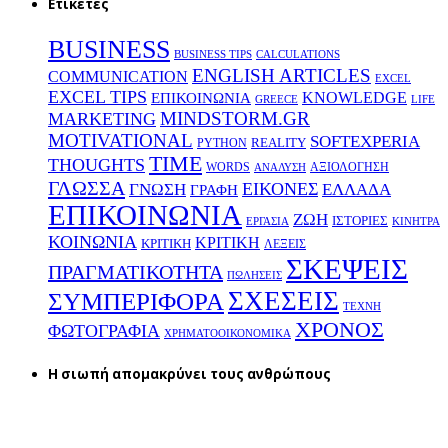
Ετικέτες
BUSINESS
BUSINESS TIPS
CALCULATIONS
ENGLISH ARTICLES
COMMUNICATION
EXCEL
EXCEL TIPS
KNOWLEDGE
EΠΙΚΟΙΝΩΝΙΑ
GREECE
LIFE
MINDSTORM.GR
MARKETING
MOTIVATIONAL
SOFTEXPERIA
REALITY
PYTHON
TIME
THOUGHTS
WORDS
ΑΞΙΟΛΟΓΗΣΗ
ΑΝΑΛΥΣΗ
ΓΛΩΣΣΑ
ΕΙΚΟΝΕΣ
ΕΛΛΑΔΑ
ΓΝΩΣΗ
ΓΡΑΦΗ
ΕΠΙΚΟΙΝΩΝΙΑ
ΖΩΗ
ΙΣΤΟΡΙΕΣ
ΕΡΓΑΣΙΑ
ΚΙΝΗΤΡΑ
ΚΟΙΝΩΝΙΑ
ΚΡΙΤΙΚΗ
ΚΡΙΤΙΚΗ
ΛΕΞΕΙΣ
ΣΚΕΨΕΙΣ
ΠΡΑΓΜΑΤΙΚΟΤΗΤΑ
ΠΩΛΗΣΕΙΣ
ΣΧΕΣΕΙΣ
ΣΥΜΠΕΡΙΦΟΡΑ
ΤΕΧΝΗ
ΧΡΟΝΟΣ
ΦΩΤΟΓΡΑΦΙΑ
ΧΡΗΜΑΤΟΟΙΚΟΝΟΜΙΚΑ
H σιωπή απομακρύνει τους ανθρώπους