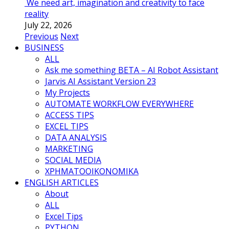
We need art, imagination and creativity to face
reality
July 22, 2026
Previous
Next
BUSINESS
ALL
Ask me something BETA – AI Robot Assistant
Jarvis AI Assistant Version 23
My Projects
AUTOMATE WORKFLOW EVERYWHERE
ACCESS TIPS
EXCEL TIPS
DATA ANALYSIS
MARKETING
SOCIAL MEDIA
ΧΡΗΜΑΤΟΟΙΚΟΝΟΜΙΚΑ
ENGLISH ARTICLES
About
ALL
Excel Tips
PYTHON