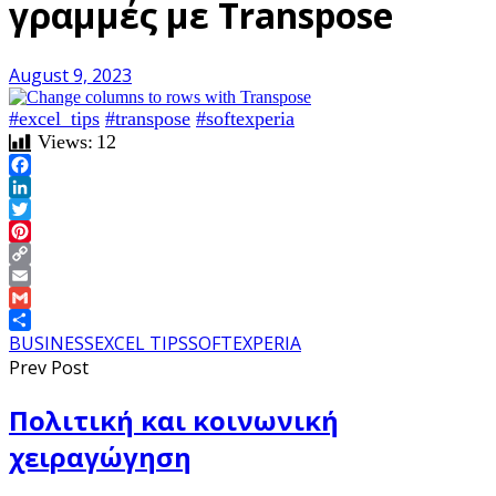
γραμμές με Transpose
August 9, 2023
#excel_tips
#transpose
#softexperia
Views:
12
Facebook
LinkedIn
Twitter
Pinterest
Copy
Link
Email
Gmail
Share
BUSINESS
EXCEL TIPS
SOFTEXPERIA
Prev Post
Πολιτική και κοινωνική
χειραγώγηση