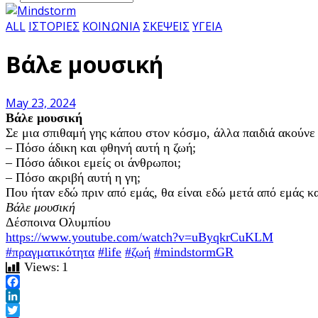
ALL
ΙΣΤΟΡΙΕΣ
ΚΟΙΝΩΝΙΑ
ΣΚΕΨΕΙΣ
ΥΓΕΙΑ
Βάλε μουσική
May 23, 2024
Βάλε μουσική
Σε μια σπιθαμή γης κάπου στον κόσμο, άλλα παιδιά ακούνε
– Πόσο άδικη και φθηνή αυτή η ζωή;
– Πόσο άδικοι εμείς οι άνθρωποι;
– Πόσο ακριβή αυτή η γη;
Που ήταν εδώ πριν από εμάς, θα είναι εδώ μετά από εμάς κα
Βάλε μουσική
Δέσποινα Ολυμπίου
https://www.youtube.com/watch?v=uByqkrCuKLM
#πραγματικότητα
#life
#ζωή
#mindstormGR
Views:
1
Facebook
LinkedIn