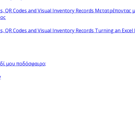
Μετατρέποντας μ
τος
Turning an Excel 
αιδί μου ποδόσφαιρο;
y