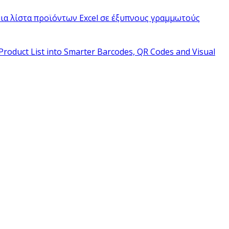
ια λίστα προϊόντων Excel σε έξυπνους γραμμωτούς
Product List into Smarter Barcodes, QR Codes and Visual