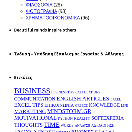
ΦΙΛΟΣΟΦΙΑ
(28)
ΦΩΤΟΓΡΑΦΙΑ
(93)
ΧΡΗΜΑΤΟΟΙΚΟΝΟΜΙΚΑ
(96)
Beautiful minds inspire others
Ένδυση – Υπόδηση Εξοπλισμός Εργασίας & ‘Aθλησης
Ετικέτες
BUSINESS
BUSINESS TIPS
CALCULATIONS
ENGLISH ARTICLES
COMMUNICATION
EXCEL
EXCEL TIPS
KNOWLEDGE
EΠΙΚΟΙΝΩΝΙΑ
GREECE
LIFE
MINDSTORM.GR
MARKETING
MOTIVATIONAL
SOFTEXPERIA
REALITY
PYTHON
TIME
THOUGHTS
WORDS
ΑΞΙΟΛΟΓΗΣΗ
ΑΝΑΛΥΣΗ
ΓΛΩΣΣΑ