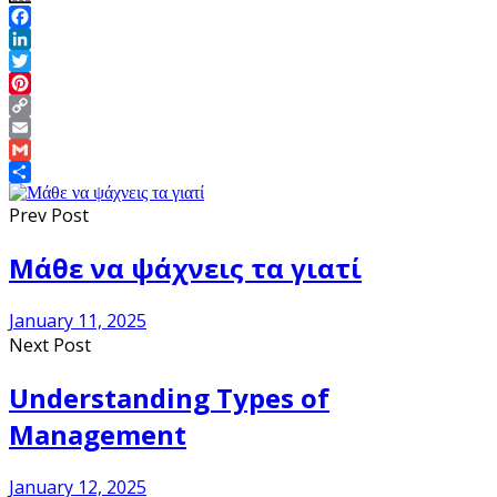
Facebook
LinkedIn
Twitter
Pinterest
Copy
Link
Email
Gmail
Share
Prev Post
Μάθε να ψάχνεις τα γιατί
January 11, 2025
Next Post
Understanding Types of
Management
January 12, 2025