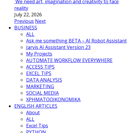
We need art, imagination and creativity to face
reality
July 22, 2026
Previous
Next
BUSINESS
ALL
Ask me something BETA – AI Robot Assistant
Jarvis AI Assistant Version 23
My Projects
AUTOMATE WORKFLOW EVERYWHERE
ACCESS TIPS
EXCEL TIPS
DATA ANALYSIS
MARKETING
SOCIAL MEDIA
ΧΡΗΜΑΤΟΟΙΚΟΝΟΜΙΚΑ
ENGLISH ARTICLES
About
ALL
Excel Tips
PYTHON