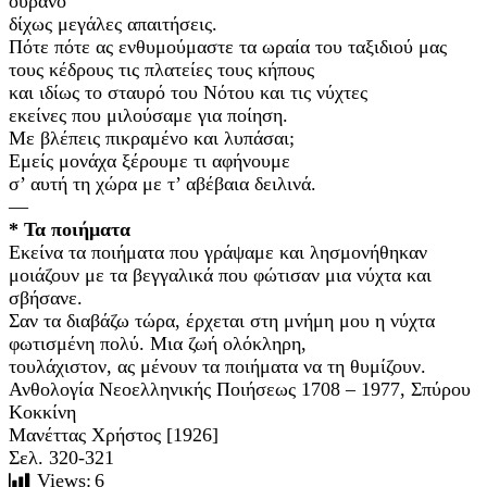
ουρανό
δίχως μεγάλες απαιτήσεις.
Πότε πότε ας ενθυμούμαστε τα ωραία του ταξιδιού μας
τους κέδρους τις πλατείες τους κήπους
και ιδίως το σταυρό του Νότου και τις νύχτες
εκείνες που μιλούσαμε για ποίηση.
Με βλέπεις πικραμένο και λυπάσαι;
Εμείς μονάχα ξέρουμε τι αφήνουμε
σ’ αυτή τη χώρα με τ’ αβέβαια δειλινά.
—
* Τα ποιήματα
Εκείνα τα ποιήματα που γράψαμε και λησμονήθηκαν
μοιάζουν με τα βεγγαλικά που φώτισαν μια νύχτα και
σβήσανε.
Σαν τα διαβάζω τώρα, έρχεται στη μνήμη μου η νύχτα
φωτισμένη πολύ. Μια ζωή ολόκληρη,
τουλάχιστον, ας μένουν τα ποιήματα να τη θυμίζουν.
Ανθολογία Νεοελληνικής Ποιήσεως 1708 – 1977, Σπύρου
Κοκκίνη
Μανέττας Χρήστος [1926]
Σελ. 320-321
Views:
6