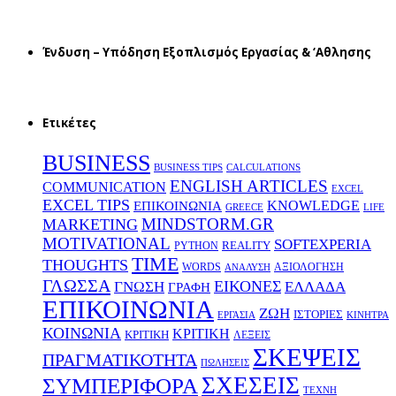
Ένδυση – Υπόδηση Εξοπλισμός Εργασίας & ‘Aθλησης
Ετικέτες
BUSINESS
BUSINESS TIPS
CALCULATIONS
ENGLISH ARTICLES
COMMUNICATION
EXCEL
EXCEL TIPS
KNOWLEDGE
EΠΙΚΟΙΝΩΝΙΑ
GREECE
LIFE
MINDSTORM.GR
MARKETING
MOTIVATIONAL
SOFTEXPERIA
REALITY
PYTHON
TIME
THOUGHTS
WORDS
ΑΞΙΟΛΟΓΗΣΗ
ΑΝΑΛΥΣΗ
ΓΛΩΣΣΑ
ΕΙΚΟΝΕΣ
ΕΛΛΑΔΑ
ΓΝΩΣΗ
ΓΡΑΦΗ
ΕΠΙΚΟΙΝΩΝΙΑ
ΖΩΗ
ΙΣΤΟΡΙΕΣ
ΕΡΓΑΣΙΑ
ΚΙΝΗΤΡΑ
ΚΟΙΝΩΝΙΑ
ΚΡΙΤΙΚΗ
ΚΡΙΤΙΚΗ
ΛΕΞΕΙΣ
ΣΚΕΨΕΙΣ
ΠΡΑΓΜΑΤΙΚΟΤΗΤΑ
ΠΩΛΗΣΕΙΣ
ΣΧΕΣΕΙΣ
ΣΥΜΠΕΡΙΦΟΡΑ
ΤΕΧΝΗ