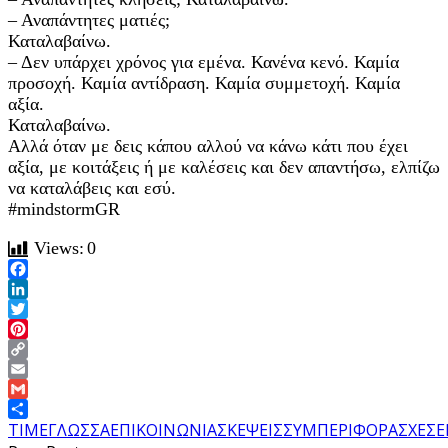
– Αναπάντητες ματιές;
Καταλαβαίνω.
– Δεν υπάρχει χρόνος για εμένα. Κανένα κενό. Καμία
προσοχή. Καμία αντίδραση. Καμία συμμετοχή. Καμία
αξία.
Καταλαβαίνω.
Αλλά όταν με δεις κάπου αλλού να κάνω κάτι που έχει
αξία, με κοιτάξεις ή με καλέσεις και δεν απαντήσω, ελπίζω
να καταλάβεις και εσύ.
#mindstormGR
Views:
0
Facebook
LinkedIn
Twitter
Pinterest
Copy
Link
Email
Gmail
Share
TIME
ΓΛΩΣΣΑ
ΕΠΙΚΟΙΝΩΝΙΑ
ΣΚΕΨΕΙΣ
ΣΥΜΠΕΡΙΦΟΡΑ
ΣΧΕΣΕ