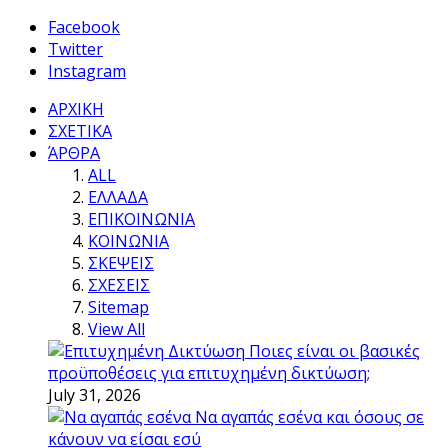
Facebook
Twitter
Instagram
ΑΡΧΙΚΗ
ΣΧΕΤΙΚΑ
ΆΡΘΡΑ
ALL
ΕΛΛΑΔΑ
ΕΠΙΚΟΙΝΩΝΙΑ
ΚΟΙΝΩΝΙΑ
ΣΚΕΨΕΙΣ
ΣΧΕΣΕΙΣ
Sitemap
View All
Ποιες είναι οι βασικές
προϋποθέσεις για επιτυχημένη δικτύωση;
July 31, 2026
Να αγαπάς εσένα και όσους σε
κάνουν να είσαι εσύ