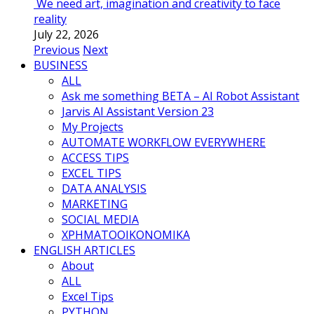
We need art, imagination and creativity to face
reality
July 22, 2026
Previous
Next
BUSINESS
ALL
Ask me something BETA – AI Robot Assistant
Jarvis AI Assistant Version 23
My Projects
AUTOMATE WORKFLOW EVERYWHERE
ACCESS TIPS
EXCEL TIPS
DATA ANALYSIS
MARKETING
SOCIAL MEDIA
ΧΡΗΜΑΤΟΟΙΚΟΝΟΜΙΚΑ
ENGLISH ARTICLES
About
ALL
Excel Tips
PYTHON